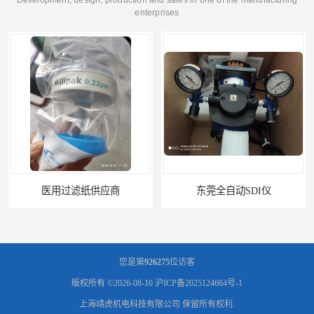
enterprises
医用过滤纸供应商
东莞全自动SDI仪
您是第
926275
位访客
版权所有 ©2026-08-10
沪ICP备2025124664号-1
上海靖虎机电科技有限公司
保留所有权利.