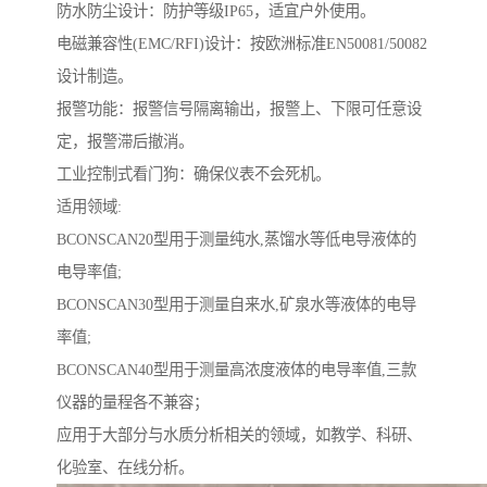
防水防尘设计：防护等级IP65，适宜户外使用。
电磁兼容性(EMC/RFI)设计：按欧洲标准EN50081/50082
设计制造。
报警功能：报警信号隔离输出，报警上、下限可任意设
定，报警滞后撤消。
工业控制式看门狗：确保仪表不会死机。
适用领域:
BCONSCAN20型用于测量纯水,蒸馏水等低电导液体的
电导率值;
BCONSCAN30型用于测量自来水,矿泉水等液体的电导
率值;
BCONSCAN40型用于测量高浓度液体的电导率值,三款
仪器的量程各不兼容；
应用于大部分与水质分析相关的领域，如教学、科研、
化验室、在线分析。