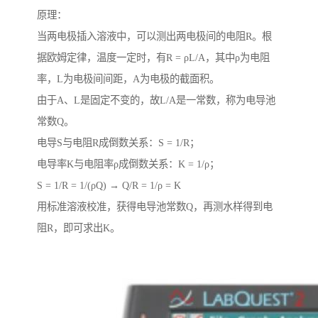
原理：
当两电极插入溶液中，可以测出两电极间的电阻R。根
据欧姆定律，温度一定时，有R = ρL/A，其中ρ为电阻
率，L为电极间间距，A为电极的截面积。
由于A、L是固定不变的，故L/A是一常数，称为电导池
常数Q。
电导S与电阻R成倒数关系：S = 1/R；
电导率K与电阻率ρ成倒数关系：K = 1/ρ；
S = 1/R = 1/(ρQ) → Q/R = 1/ρ = K
用标准溶液校准，获得电导池常数Q，再测水样得到电
阻R，即可求出K。