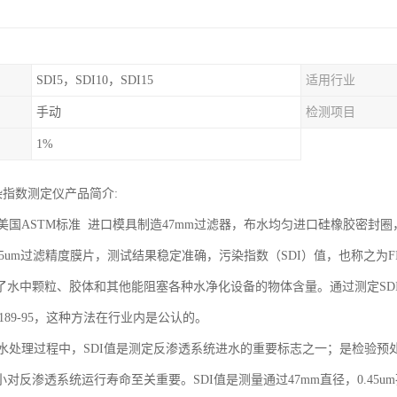
SDI5，SDI10，SDI15
适用行业
手动
检测项目
1%
染指数测定仪产品简介:
国ASTM标准 进口模具制造47mm过滤器，布水均匀进口硅橡胶密封
45um过滤精度膜片，测试结果稳定准确，污染指数（SDI）值，也称之为FI（F
了水中颗粒、胶体和其他能阻塞各种水净化设备的物体含量。通过测定SD
4189-95，这种方法在行业内是公认的。
处理过程中，SDI值是测定反渗透系统进水的重要标志之一；是检验预
对反渗透系统运行寿命至关重要。SDI值是测量通过47mm直径，0.45um