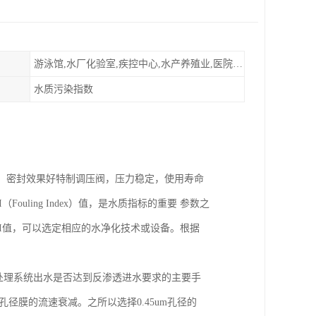
游泳馆,水厂化验室,疾控中心,水产养殖业,医院,食品饮料，纯水制作，海水淡化
水质污染指数
圈，密封效果好特制调压阀，压力稳定，使用寿命
ouling Index）值，是水质指标的重要 参数之
I值，可以选定相应的水净化技术或设备。根据
处理系统出水是否达到反渗透进水要求的主要手
孔径膜的流速衰减。之所以选择0.45um孔径的