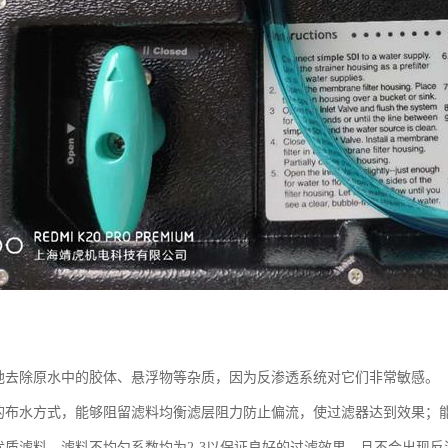
效地去除原水中的胶体、悬浮物等杂质，因为反渗透系统对它们非常敏感。
匀的布水方式，能够阻留滤料均衡滤层阻力防止偏流，使过滤器达到效果；能长
用优质滤料，滤料不均匀系数均为2-3以保证良好的过滤效果，且不会出现