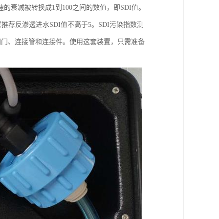
衰减被转换成1到100之间的数值，即SDI值。
荐反渗透进水SDI值不高于5。SDI污染指数测
阀门、连接管和连接件。使用这套装置，只需准备