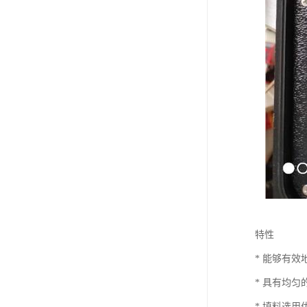
特性
* 能够有
* 具有均
* 填料选