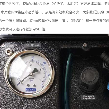
在这个孔径下，胶体物质比粒物质（如沙子、水垢等）更容易堵塞膜。流速的
低，水对膜的污染阻塞趋势越小。从经济和效率综合考虑，大多数反渗透厂家推
括一个压力调解阀、47mm换膜式过滤器、膜片（可选件）和一些必要的
表就可以进行在线测定SDI值.