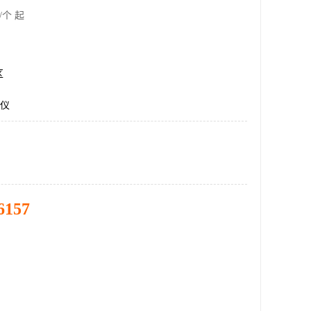
/个 起
区
I仪
6157