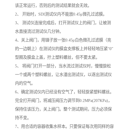
该正常运行，否则后的测试结果就会无效。
2、 开始时，SDI测试仪内不能放0.45μ微孔过滤膜。
3、 测试仪连接完成后，打开测试仪上的阀门，让被测
水直接流过测试仪几分钟。
4、关上阀门，用镊子放一张0.45μ白色微孔过滤膜（亮
的一边朝上）在测试仪的膜盒支撑板上并轻轻地压紧“0”
型圈及膜盒上盖，拧上塑料螺丝，但不要太紧。
5、 将阀门打开一部分，当水流过测试仪时，慢慢旋松
一个或两个塑料螺丝，让水漫出测试仪，以逐出测试仪
内的空气。
6、确定测试仪内已经没有空气了，轻轻旋紧塑料螺丝。
完全打开阀门，将减压阀压力调节到0.2MPa(207KPa)，
保持住该压力，关上阀门。整个测试期间，压力必须保
持不变。
7、用合适的容器收集水样本。只要保证每次用同样的容