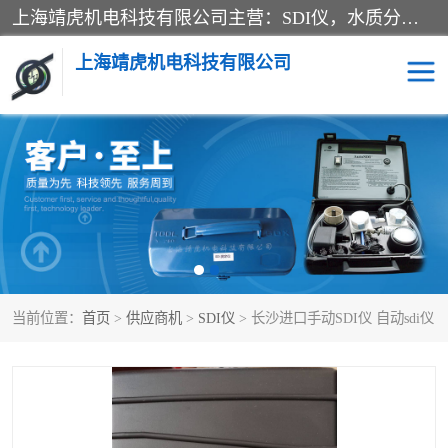
上海靖虎机电科技有限公司主营：SDI仪，水质分析仪，水质检测仪产品；上海靖虎机电科技有限公司在专业制造和研发等方面的强大的平台优势，利用自身在自动化仪表、自控系统及环保监测仪器的专长，以优良的技术，优越的产品质量和良好的服务质量与广大客户真诚合作。
上海靖虎机电科技有限公司
SDI仪
过滤膜过滤纸
PH电导测试笔
水质分析仪
水质检测仪
电导测试笔
当前位置：
首页
>
供应商机
>
SDI仪
> 长沙进口手动SDI仪 自动sdi仪
PH电导测试仪