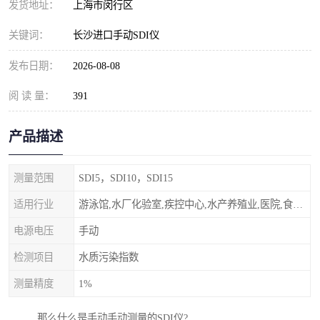
发货地址：
上海市闵行区
关键词：
长沙进口手动SDI仪
发布日期：
2026-08-08
阅 读 量：
391
产品描述
测量范围
SDI5，SDI10，SDI15
适用行业
游泳馆,水厂化验室,疾控中心,水产养殖业,医院,食品饮料，纯水制作，海水淡化
电源电压
手动
检测项目
水质污染指数
测量精度
1%
那么什么是手动手动测量的SDI仪?