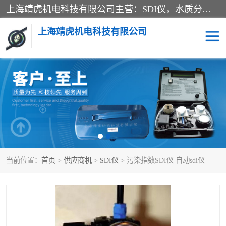
上海靖虎机电科技有限公司主营：SDI仪，水质分析仪，水质检测仪产品；上海靖虎机电科技有限公司在专业制造和研发等方面的强大的平台优势，利用自身在自动化仪表、自控系统及环保监测仪器的专长，以优良的技术，优越的产品质量和良好的服务质量与广大客户真诚合作。
上海靖虎机电科技有限公司
SDI仪
过滤膜过滤纸
PH电导测试笔
水质分析仪
水质检测仪
电导测试笔
当前位置：
首页
>
供应商机
>
SDI仪
> 污染指数SDI仪 自动sdi仪
PH电导测试仪