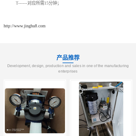
T------对应所需15分钟；
http://www.jinghu8.com
产品推荐
Development, design, production and sales in one of the manufacturing
enterprises