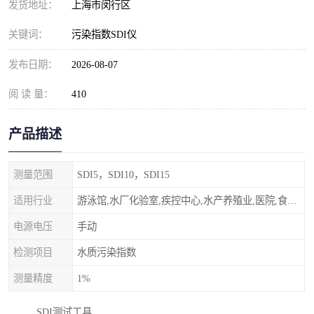
发货地址：
上海市闵行区
关键词：
污染指数SDI仪
发布日期：
2026-08-07
阅 读 量：
410
产品描述
测量范围
SDI5，SDI10，SDI15
适用行业
游泳馆,水厂化验室,疾控中心,水产养殖业,医院,食品饮料，纯水制作，海水淡化
电源电压
手动
检测项目
水质污染指数
测量精度
1%
SDI测试工具