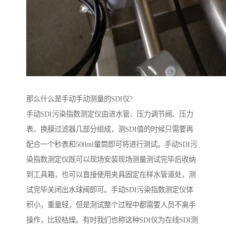
那么什么是手动手动测量的SDI仪?
手动SDI污染指数测定仪由进水管、压力调节阀、压力
表、换膜过滤器几部分组成，测SDI值的时候只需要再
配合一个秒表和500ml量筒即可将进行测试。手动SDI污
染指数测定仪既可以现场安装现场测量测试完毕后收纳
到工具箱，也可以直接使用夹具固定在样水管道处，测
试完毕关闭出水球阀即可。手动SDI污染指数测定仪体
积小，重量轻，但是测试整个过程中都需要人员不离手
操作，比较枯燥。有时我们也称这种SDI仪为在线SDI测