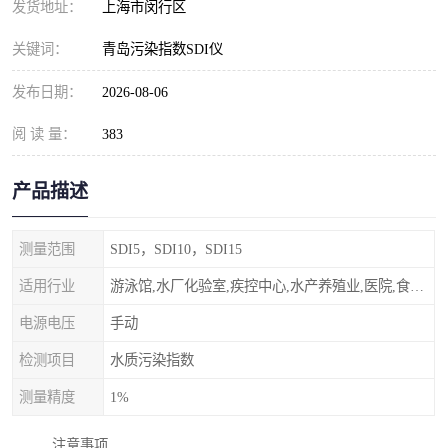
发货地址：
上海市闵行区
关键词：
青岛污染指数SDI仪
发布日期：
2026-08-06
阅 读 量：
383
产品描述
测量范围
SDI5，SDI10，SDI15
适用行业
游泳馆,水厂化验室,疾控中心,水产养殖业,医院,食品饮料，纯水制作，海水淡化
电源电压
手动
检测项目
水质污染指数
测量精度
1%
注意事项