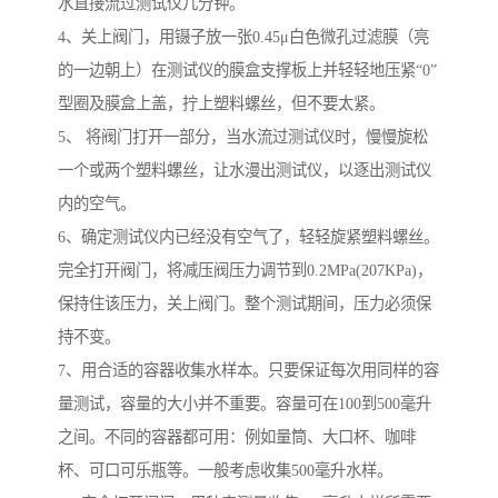
水直接流过测试仪几分钟。
4、关上阀门，用镊子放一张0.45μ白色微孔过滤膜（亮
的一边朝上）在测试仪的膜盒支撑板上并轻轻地压紧“0”
型圈及膜盒上盖，拧上塑料螺丝，但不要太紧。
5、 将阀门打开一部分，当水流过测试仪时，慢慢旋松
一个或两个塑料螺丝，让水漫出测试仪，以逐出测试仪
内的空气。
6、确定测试仪内已经没有空气了，轻轻旋紧塑料螺丝。
完全打开阀门，将减压阀压力调节到0.2MPa(207KPa)，
保持住该压力，关上阀门。整个测试期间，压力必须保
持不变。
7、用合适的容器收集水样本。只要保证每次用同样的容
量测试，容量的大小并不重要。容量可在100到500毫升
之间。不同的容器都可用：例如量筒、大口杯、咖啡
杯、可口可乐瓶等。一般考虑收集500毫升水样。