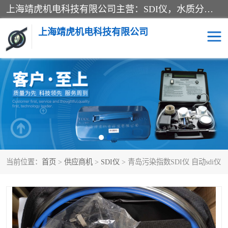
上海靖虎机电科技有限公司主营：SDI仪，水质分析仪，水质检测仪产品；上海靖虎机电科技有限公司在专业制造和研发等方面的强大的平台优势，利用自身在自动化仪表、自控系统及环保监测仪器的专长，以优良的技术，优越的产品质量和良好的服务质量与广大客户真诚合作。
上海靖虎机电科技有限公司
SDI仪
过滤膜过滤纸
PH电导测试笔
水质分析仪
水质检测仪
电导测试笔
当前位置：
首页
>
供应商机
>
SDI仪
> 青岛污染指数SDI仪 自动sdi仪
PH电导测试仪