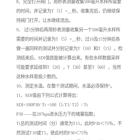
8、完全打开阀门，用秒表测量收集500毫升水样所需要
的时间，并记录为T（1）=__秒。收集完后，仍继续保
持阀门打开，让水继续流出。
9、 过5分钟后再用秒表测量收集另一个500毫升水样所
需要的时间并记录为T（5）=__秒，过10及15分钟后各
做一遍同样的测试并分别记录为T（10）和T（15）。检
测结束后，SDI值就能被计算出来。有些水样数据采样
可能要求延续到T（20），T（30）甚至T（60），当然
这种水样是极少数的。
10、测定水温。在整个测试期间，水温必须保持*。
11、SDI值由下列公式计算得出：
SDI=100P30/ Tt =100（1-T1/ T2）/ Tt
P30 -----在207kpa进水压力下的堵塞指数；
Tt总的测试时间（分）通常为T15，此时P30＜75％，不
然测试T10或T5，使此时的P30＜75％