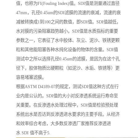
值，也称为FI(Fouling Index)值。SDI值是测量通过直径
47mm，孔径0.45um的SDI滤膜的流速的衰减，流速的衰
减被转换成1到100之间的数值，即SDI值。SDI值越低，
水对膜的污染阻塞趋势越小。SDI值是水质指标的重要
参数之一，它表征了水中胶体、灰尘、泥沙、铁锈更颗
粒和其他能阻塞各种水纯化设备的物体的含量。SDI值
测试中之所以选择孔径0.45um的滤膜，是因为在这个孔
径下，胶体物质比硬颗粒（如泥沙、水垢、铁锈等）更
容易堵塞滤膜。
根据ASTM D4189-07的规定，测试SDI值这种方式在行
业内是公认的。SDI值的大小对反渗透系统运行寿命至
关重要。在反渗透水处理过程中，SDI值是检验预处理
系统出水是否达到反渗透进水要求的主要手段。从经济
和效率综合考虑，大多数反渗透厂家推荐反渗透进
水 SDI 值不高于5.