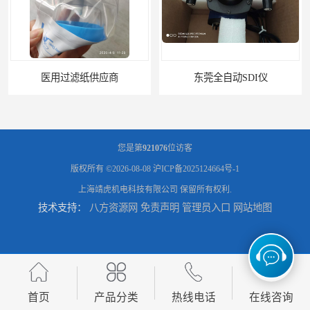
医用过滤纸供应商
东莞全自动SDI仪
您是第
921076
位访客
版权所有 ©2026-08-08
沪ICP备2025124664号-1
上海靖虎机电科技有限公司
保留所有权利.
技术支持：
八方资源网
免责声明
管理员入口
网站地图
石家庄污染指数SDI仪
智能二氧化硫污染指数测定仪规格
首页
产品分类
热线电话
在线咨询