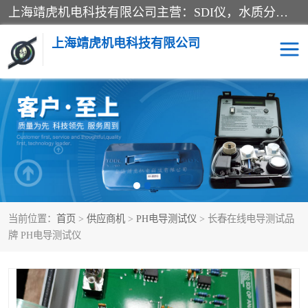
上海靖虎机电科技有限公司主营：SDI仪，水质分析仪，水质检测仪产品；上海靖虎机电科技有限公司在专业制造和研发等方面的强大的平台优势，利用自身在自动化仪表、自控系统及环保监测仪器的专长，以优良的技术，优越的产品质量和良好的服务质量与广大客户真诚合作。
上海靖虎机电科技有限公司
SDI仪
过滤膜过滤纸
PH电导测试笔
水质分析仪
水质检测仪
电导测试笔
当前位置：
首页
>
供应商机
>
PH电导测试仪
> 长春在线电导测试品
PH电导测试仪
牌 PH电导测试仪