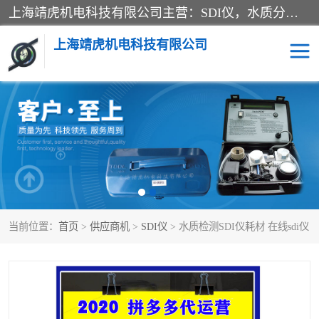
上海靖虎机电科技有限公司主营：SDI仪，水质分析仪，水质检测仪产品；上海靖虎机电科技有限公司在专业制造和研发等方面的强大的平台优势，利用自身在自动化仪表、自控系统及环保监测仪器的专长，以优良的技术，优越的产品质量和良好的服务质量与广大客户真诚合作。
上海靖虎机电科技有限公司
SDI仪
过滤膜过滤纸
PH电导测试笔
水质分析仪
水质检测仪
电导测试笔
当前位置：
首页
>
供应商机
>
SDI仪
> 水质检测SDI仪耗材 在线sdi仪
PH电导测试仪