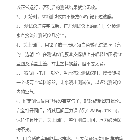
该正常运行，否则后的测试结果就会无效。
2、 开始时，SDI测试仪内不能放0.45μ微孔过滤膜。
3、 测试仪连接完成后，打开测试仪上的阀门，让被测
水直接流过测试仪几分钟。
4、关上阀门，用镊子放一张0.45μ白色微孔过滤膜（亮
的一边朝上）在测试仪的膜盒支撑板上并轻轻地压紧“0”
型圈及膜盒上盖，拧上塑料螺丝，但不要太紧。
5、 将阀门打开一部分，当水流过测试仪时，慢慢旋松
一个或两个塑料螺丝，让水漫出测试仪，以逐出测试仪
内的空气。
6、确定测试仪内已经没有空气了，轻轻旋紧塑料螺丝。
完全打开阀门，将减压阀压力调节到0.2MPa(207KPa)，
保持住该压力，关上阀门。整个测试期间，压力必须保
持不变。
7、用合适的容器收集水样本。只要保证每次用同样的容