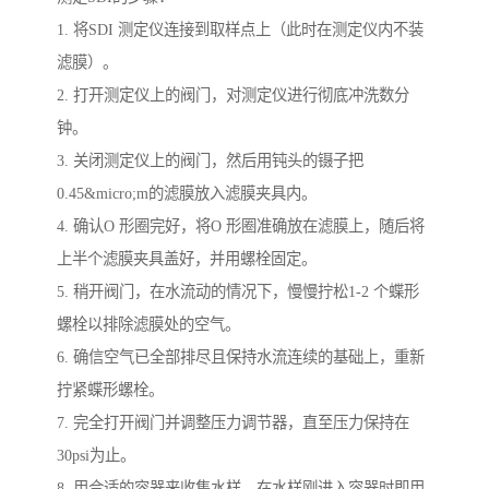
1. 将SDI 测定仪连接到取样点上（此时在测定仪内不装
滤膜）。
2. 打开测定仪上的阀门，对测定仪进行彻底冲洗数分
钟。
3. 关闭测定仪上的阀门，然后用钝头的镊子把
0.45&micro;m的滤膜放入滤膜夹具内。
4. 确认O 形圈完好，将O 形圈准确放在滤膜上，随后将
上半个滤膜夹具盖好，并用螺栓固定。
5. 稍开阀门，在水流动的情况下，慢慢拧松1-2 个蝶形
螺栓以排除滤膜处的空气。
6. 确信空气已全部排尽且保持水流连续的基础上，重新
拧紧蝶形螺栓。
7. 完全打开阀门并调整压力调节器，直至压力保持在
30psi为止。
8. 用合适的容器来收集水样，在水样刚进入容器时即用