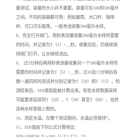
量测试，容量的大小并不重要。容量可在100到500毫升
之间。不同的容器都可用：例如量筒、大口杯、咖啡
杯、可口可乐瓶等。一般考虑收集500毫升水样。
8、完全打开阀门，用秒表测量收集500毫升水样所需要
的时间，并记录为T（1）=__秒。收集完后，仍继续保
持阀门打开，让水继续流出。
9、 过5分钟后再用秒表测量收集另一个500毫升水样所
需要的时间并记录为T（5）=__秒，过10及15分钟后各
做一遍同样的测试并分别记录为T（10）和T（15）。检
测结束后，SDI值就能被计算出来。有些水样数据采样
可能要求延续到T（20），T（30）甚至T（60），当然
这种水样是极少数的。
10、测定水温。在整个测试期间，水温必须保持*。
11、SDI值由下列公式计算得出：
SDI=100P30/ Tt =100（1-T1/ T2）/ Tt