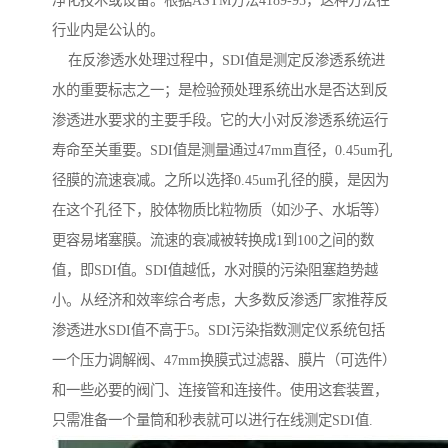
净化技术或设备。根据ASTM方法4189-95，这种方法在
行业内是公认的。
在反渗透水处理过程中，SDI值是测定反渗透系统进
水的重要标志之一；是检验预处理系统出水是否达到反
渗透进水要求的主要手段。它的大小对反渗透系统运行
寿命至关重要。SDI值是测量通过47mm直径，0.45um孔
径膜的流速衰减。之所以选择0.45um孔径的膜，是因为
在这个孔径下，胶体物质比粒物质（如沙子、水垢等）
更容易堵塞膜。流速的衰减被转换成1到100之间的数
值，即SDI值。SDI值越低，水对膜的污染阻塞趋势越
小。从经济和效率综合考虑，大多数反渗透厂家推荐反
渗透进水SDI值不高于5。SDI污染指数测定仪系统包括
一个压力调解阀、47mm换膜式过滤器、膜片（可选件）
和一些必要的阀门、连接管和连接件。使用这套装置，
只需准备一个量筒和秒表就可以进行在线测定SDI值.