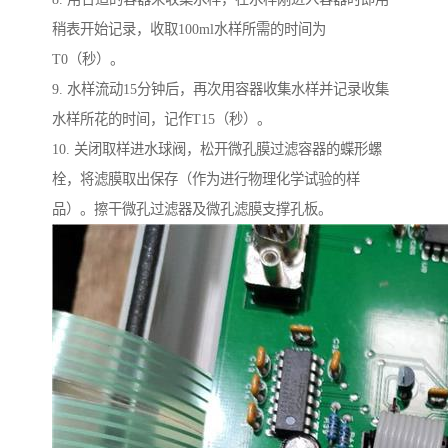
稍表开始记录，收取100ml水样所需的时间为
T0（秒）。
9. 水样流动15分钟后，再次用容器收集水样并记录收集
水样所花的时间，记作T15（秒）。
10. 关闭取样进水球阀，松开微孔膜过滤容器的蝶形螺
栓，将滤膜取出保存（作为进行物理化学试验的样
品）。擦干微孔过滤器及微孔滤膜支撑孔板。