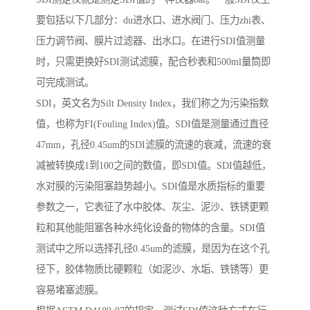
要包括以下几部分：du进水口、进水阀门、压力zhi表、
压力调节阀、膜片过滤器、出水口。在进行SDI值测量
时，只需更换好SDI测试滤膜，配合秒表和500ml量筒即
可完成测试。
SDI，英文名为Silt Density Index，我们称之为污染指数
值，也称为FI(Fouling Index)值。SDI值是测量通过直径
47mm，孔径0.45um的SDI滤膜的流速的衰减，流速的衰
减被转换成1到100之间的数值，即SDI值。SDI值越低，
水对膜的污染阻塞趋势越小。SDI值是水质指标的重要
参数之一，它表征了水中胶体、灰尘、泥沙、铁锈更颗
粒和其他能阻塞各种水纯化设备的物体的含量。SDI值
测试中之所以选择孔径0.45um的滤膜，是因为在这个孔
径下，胶体物质比硬颗粒（如泥沙、水垢、铁锈等）更
容易堵塞滤膜。