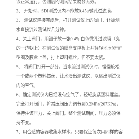
该正常运行，否则后的测试结果就会无效。
2、 开始时，SDI测试仪内不能放0.45μ微孔过滤膜。
3、 测试仪连接完成后，打开测试仪上的阀门，让被测
水直接流过测试仪几分钟。
4、关上阀门，用镊子放一张0.45μ白色微孔过滤膜（亮
的一边朝上）在测试仪的膜盒支撑板上并轻轻地压紧“0”
型圈及膜盒上盖，拧上塑料螺丝，但不要太紧。
5、 将阀门打开一部分，当水流过测试仪时，慢慢旋松
一个或两个塑料螺丝，让水漫出测试仪，以逐出测试仪
内的空气。
6、确定测试仪内已经没有空气了，轻轻旋紧塑料螺丝。
完全打开阀门，将减压阀压力调节到0.2MPa(207KPa)，
保持住该压力，关上阀门。整个测试期间，压力必须保
持不变。
7、用合适的容器收集水样本。只要保证每次用同样的容