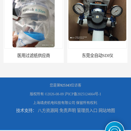
东莞全自动SDI仪
石家庄污染指数SDI仪
您是第
925343
位访客
版权所有 ©2026-08-09
沪ICP备2025124664号-1
上海靖虎机电科技有限公司
保留所有权利.
技术支持：
八方资源网
免责声明
管理员入口
网站地图
智能二氧化硫污染指数测定仪规格
美国罗迪SDI- 4-A自动SDI仪在线分析仪污染指数仪