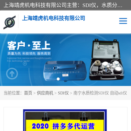
上海靖虎机电科技有限公司主营：SDI仪，水质分析仪，水质检测仪产品；上海靖虎机电科技有限公司在专业制造和研发等方面的强大的平台优势，利用自身在自动化仪表、自控系统及环保监测仪器的专长，以优良的技术，优越的产品质量和良好的服务质量与广大客户真诚合作。
上海靖虎机电科技有限公司
SDI仪
过滤膜过滤纸
PH电导测试笔
水质分析仪
水质检测仪
电导测试笔
当前位置：
首页
>
供应商机
>
SDI仪
> 南宁水质检测SDI仪 自动sdi仪
PH电导测试仪