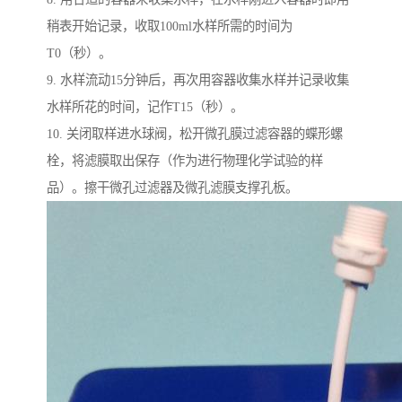
稍表开始记录，收取100ml水样所需的时间为
T0（秒）。
9. 水样流动15分钟后，再次用容器收集水样并记录收集
水样所花的时间，记作T15（秒）。
10. 关闭取样进水球阀，松开微孔膜过滤容器的蝶形螺
栓，将滤膜取出保存（作为进行物理化学试验的样
品）。擦干微孔过滤器及微孔滤膜支撑孔板。