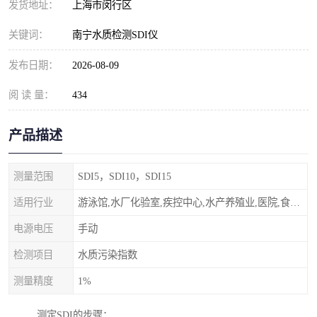
发货地址：
上海市闵行区
关键词：
南宁水质检测SDI仪
发布日期：
2026-08-09
阅 读 量：
434
产品描述
测量范围
SDI5，SDI10，SDI15
适用行业
游泳馆,水厂化验室,疾控中心,水产养殖业,医院,食品饮料，纯水制作，海水淡化
电源电压
手动
检测项目
水质污染指数
测量精度
1%
测定SDI的步骤：