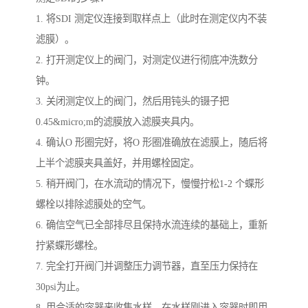
1. 将SDI 测定仪连接到取样点上（此时在测定仪内不装
滤膜）。
2. 打开测定仪上的阀门，对测定仪进行彻底冲洗数分
钟。
3. 关闭测定仪上的阀门，然后用钝头的镊子把
0.45&micro;m的滤膜放入滤膜夹具内。
4. 确认O 形圈完好，将O 形圈准确放在滤膜上，随后将
上半个滤膜夹具盖好，并用螺栓固定。
5. 稍开阀门，在水流动的情况下，慢慢拧松1-2 个蝶形
螺栓以排除滤膜处的空气。
6. 确信空气已全部排尽且保持水流连续的基础上，重新
拧紧蝶形螺栓。
7. 完全打开阀门并调整压力调节器，直至压力保持在
30psi为止。
8. 用合适的容器来收集水样，在水样刚进入容器时即用