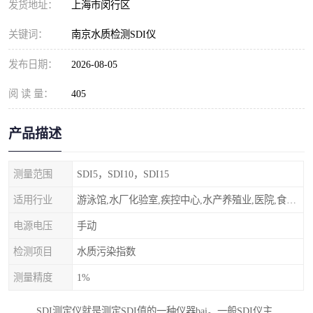
发货地址：
上海市闵行区
关键词：
南京水质检测SDI仪
发布日期：
2026-08-05
阅 读 量：
405
产品描述
测量范围
SDI5，SDI10，SDI15
适用行业
游泳馆,水厂化验室,疾控中心,水产养殖业,医院,食品饮料，纯水制作，海水淡化
电源电压
手动
检测项目
水质污染指数
测量精度
1%
SDI测定仪就是测定SDI值的一种仪器bai。一般SDI仪主