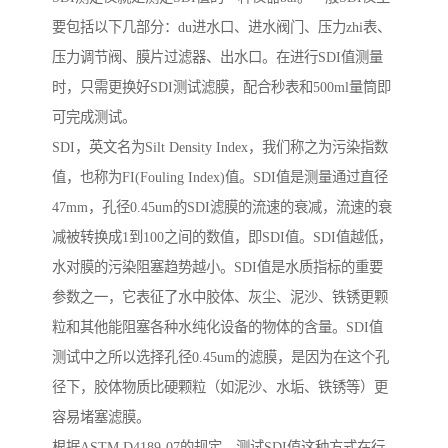
要包括以下几部分：du进水口、进水阀门、压力zhi表、
压力调节阀、膜片过滤器、出水口。在进行SDI值测量
时，只需更换好SDI测试滤膜，配合秒表和500ml量筒即
可完成测试。
SDI，英文名为Silt Density Index，我们称之为污染指数
值，也称为FI(Fouling Index)值。SDI值是测量通过直径
47mm，孔径0.45um的SDI滤膜的流速的衰减，流速的衰
减被转换成1到100之间的数值，即SDI值。SDI值越低，
水对膜的污染阻塞趋势越小。SDI值是水质指标的重要
参数之一，它表征了水中胶体、灰尘、泥沙、铁锈更颗
粒和其他能阻塞各种水纯化设备的物体的含量。SDI值
测试中之所以选择孔径0.45um的滤膜，是因为在这个孔
径下，胶体物质比硬颗粒（如泥沙、水垢、铁锈等）更
容易堵塞滤膜。
根据ASTM D4189-07的规定，测试SDI值这种方式在行