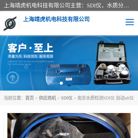
上海靖虎机电科技有限公司主营：SDI仪，水质分析仪，水质检测仪产品；上海靖虎机电科技有限公司在专业制造和研发等方面的强大的平台优势，利用自身在自动化仪表、自控系统及环保监测仪器的专长，以优良的技术，优越的产品质量和良好的服务质量与广大客户真诚合作。
上海靖虎机电科技有限公司
SDI仪
过滤膜过滤纸
PH电导测试笔
水质分析仪
水质检测仪
电导测试笔
当前位置：
首页
>
供应商机
>
SDI仪
> 南京水质检测SDI仪 自动sdi仪
PH电导测试仪