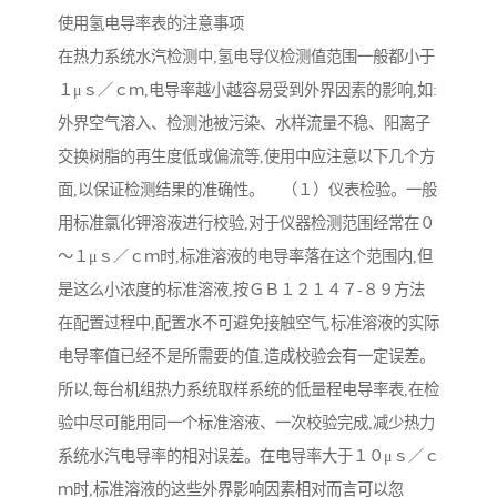
使用氢电导率表的注意事项
在热力系统水汽检测中,氢电导仪检测值范围一般都小于
１μｓ／ｃｍ,电导率越小越容易受到外界因素的影响,如:
外界空气溶入、检测池被污染、水样流量不稳、阳离子
交换树脂的再生度低或偏流等,使用中应注意以下几个方
面,以保证检测结果的准确性。 （１）仪表检验。一般
用标准氯化钾溶液进行校验,对于仪器检测范围经常在０
～１μｓ／ｃｍ时,标准溶液的电导率落在这个范围内,但
是这么小浓度的标准溶液,按ＧＢ１２１４７-８９方法
在配置过程中,配置水不可避免接触空气,标准溶液的实际
电导率值已经不是所需要的值,造成校验会有一定误差。
所以,每台机组热力系统取样系统的低量程电导率表,在检
验中尽可能用同一个标准溶液、一次校验完成,减少热力
系统水汽电导率的相对误差。在电导率大于１０μｓ／ｃ
ｍ时,标准溶液的这些外界影响因素相对而言可以忽