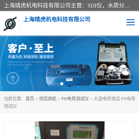
上海靖虎机电科技有限公司主营：SDI仪，水质分析仪，水质检测仪产品；上海靖虎机电科技有限公司在专业制造和研发等方面的强大的平台优势，利用自身在自动化仪表、自控系统及环保监测仪器的专长，以优良的技术，优越的产品质量和良好的服务质量与广大客户真诚合作。
上海靖虎机电科技有限公司
SDI仪
过滤膜过滤纸
PH电导测试笔
水质分析仪
水质检测仪
电导测试笔
当前位置：
首页
>
供应商机
>
PH电导测试仪
> 大连电导测试 PH电导
PH电导测试仪
测试仪