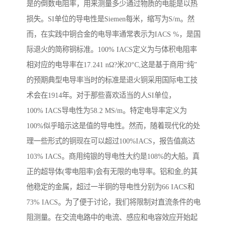
是的倒数电阻率，用来测量多少通过物质的电能是以热
损失。SI单位的导电性是Siemen每米，缩写为S/m。然
而，在实践中铜合金的电导率通常表示为IACS %，是国
际退火的简称铜标准。100% IACS定义为与体积电阻率
相对应的电导率在17.241 nΩ?米20°C,这是基于商用“纯”
的预期典型电导率当时的标准是退火铜采用国际电工技
术会在1914年。对于那些喜欢适当的人SI单位，
100% IACS导电性为58.2 MS/m。特定电导率定义为
100%似乎暗示这是值的导电性。然而，随着现代化的处
理一些形式的铜现在可以超过100%IACS，报告值高达
103% IACS。商用纯银的导电性大约是108%的大船。真
正的超导体(零电阻率)会有无限的电导率。铝和金,的其
他稳定的金属，超过一半铜的导电性分别为66 IACS和
73% IACS。为了便于讨论，我们将限制对直流条件的电
阻测量。在交流电路中的电流、感应和电容效应开始起