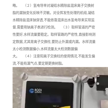
略。 （２）氢电导率对凝结水精除盐混床离子交换树
脂的漏钠变化反映不灵敏。对全挥发性处理的机组,凝结
水精除盐混床钠穿透,不能依靠混床出水氢电导来实现监
督,需要用钠离子表进行检测。 （３）取样管道的严密
性要好,水样流量要稳定。取样管路的严密性,直接影响测
定数据,尤其是离子交换柱,要防止外漏或内漏。水样流量
太小检测数据偏小,水样流量太大检测数据偏
大。 （４）注意阳离子交换柱的使用情况,不能发生偏
流,不能有漏气点,要定期更换树脂。