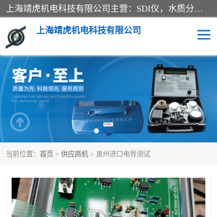
上海靖虎机电科技有限公司主营：SDI仪，水质分析仪，水质检测仪产品；上海靖虎机电科技有限公司在专业制造和研发等方面的强大的平台优势，利用自身在自动化仪表、自控系统及环保监测仪器的专长，以优良的技术，优越的产品质量和良好的服务质量与广大客户真诚合作。
上海靖虎机电科技有限公司
SDI仪
过滤膜过滤纸
PH电导测试笔
水质分析仪
水质检测仪
电导测试笔
当前位置：
首页
>
供应商机
> 泉州进口电导测试
PH电导测试仪