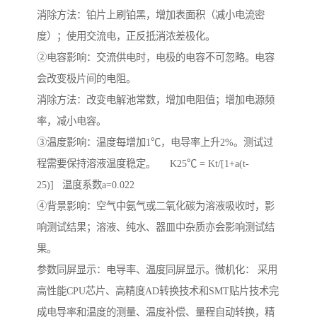
消除方法：铂片上刷铂黑，增加表面积（减小电流密
度）；使用交流电，正反抵消浓差极化。
②电容影响：交流供电时，电极的电容不可忽略。电容
会改变极片间的电阻。
消除方法：改变电解池常数，增加电阻值；增加电源频
率，减小电容。
③温度影响：温度每增加1℃，电导率上升2%。测试过
程需要保持溶液温度稳定。 K25℃ = Kt/[1+a(t-
25)] 温度系数a=0.022
④背景影响：空气中氨气或二氧化碳为溶液吸收时，影
响测试结果；溶液、纯水、器皿中杂质亦会影响测试结
果。
参数同屏显示：电导率、温度同屏显示。微机化： 采用
高性能CPU芯片、高精度AD转换技术和SMT贴片技术完
成电导率和温度的测量、温度补偿、量程自动转换，精