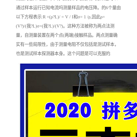
通过样本运行已知电流吗测量样品的电压降。的6个量由
以下方程表示:R =(ρ?L)/ = V / I和σ= 1 /ρ,因此ρ=
(V?)/(我?L)σ=(我?L)/(V?)。这种方法被称为两点法测
量，自测量装置在两个点(两端)接触样品。两点测量确
实有一些局限性，由于测量电阻不仅包括是测试样本，
也是测试样本探测器本身。这个问题是可以克服的.