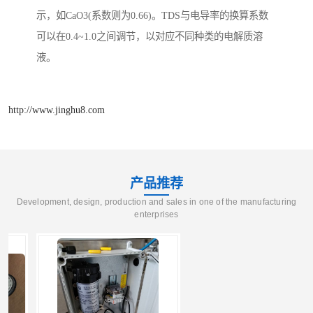
示，如CaO3(系数则为0.66)。TDS与电导率的换算系数
可以在0.4~1.0之间调节，以对应不同种类的电解质溶
液。
http://www.jinghu8.com
产品推荐
Development, design, production and sales in one of the manufacturing
enterprises