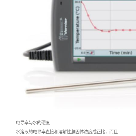
电导率与水的硬度
水溶液的电导率直接和溶解性总固体浓度成正比，而且