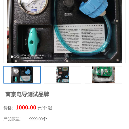
南京电导测试品牌
1000.00
价格：
元/个 起
产品数量：
9999.00个