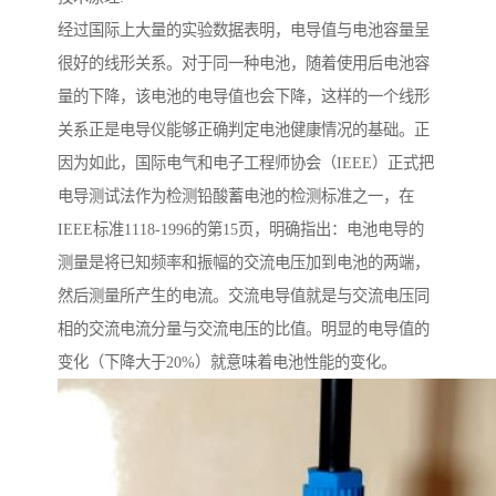
经过国际上大量的实验数据表明，电导值与电池容量呈
很好的线形关系。对于同一种电池，随着使用后电池容
量的下降，该电池的电导值也会下降，这样的一个线形
关系正是电导仪能够正确判定电池健康情况的基础。正
因为如此，国际电气和电子工程师协会（IEEE）正式把
电导测试法作为检测铅酸蓄电池的检测标准之一，在
IEEE标准1118-1996的第15页，明确指出：电池电导的
测量是将已知频率和振幅的交流电压加到电池的两端，
然后测量所产生的电流。交流电导值就是与交流电压同
相的交流电流分量与交流电压的比值。明显的电导值的
变化（下降大于20%）就意味着电池性能的变化。