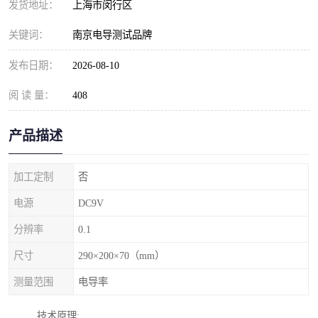
发货地址：
上海市闵行区
关键词：
南京电导测试品牌
发布日期：
2026-08-10
阅 读 量：
408
产品描述
加工定制
否
电源
DC9V
分辨率
0.1
尺寸
290×200×70（mm）
测量范围
电导率
技术原理: