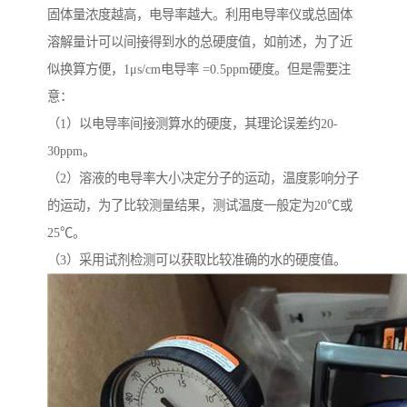
固体量浓度越高，电导率越大。利用电导率仪或总固体
溶解量计可以间接得到水的总硬度值，如前述，为了近
似换算方便，1μs/cm电导率 =0.5ppm硬度。但是需要注
意：
（1）以电导率间接测算水的硬度，其理论误差约20-
30ppm。
（2）溶液的电导率大小决定分子的运动，温度影响分子
的运动，为了比较测量结果，测试温度一般定为20℃或
25℃。
（3）采用试剂检测可以获取比较准确的水的硬度值。