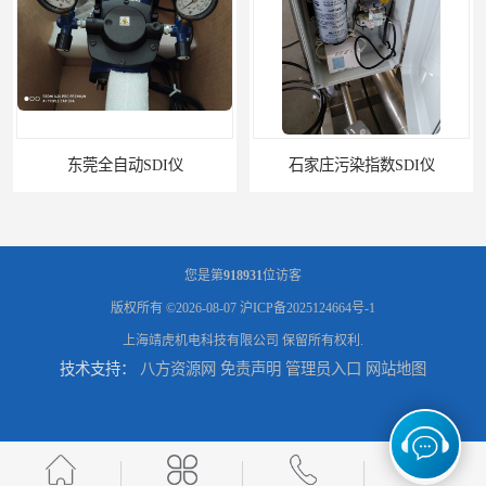
东莞全自动SDI仪
石家庄污染指数SDI仪
您是第
918931
位访客
版权所有 ©2026-08-07
沪ICP备2025124664号-1
上海靖虎机电科技有限公司
保留所有权利.
技术支持：
八方资源网
免责声明
管理员入口
网站地图
智能二氧化硫污染指数测定仪规格
美国罗迪SDI- 4-A自动SDI仪在线分析仪污染指数仪