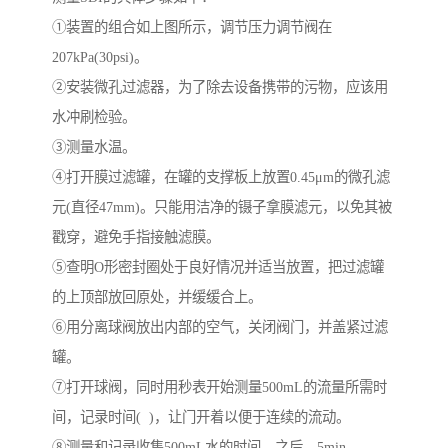
①装置的组合如上图所示，调节压力调节阀在
207kPa(30psi)。
②安装微孔过滤器，为了除去设备携带的污物，应该用
水冲刷检验。
③测量水温。
④打开膜过滤罐，在罐的支撑板上放置0.45μm的微孔滤
元(直径47mm)。只能用洁净的镊子拿膜滤元，以免其被
戳穿，避免手指接触滤膜。
⑤查明O形密封圈处于良好情况并适当放置，把过滤罐
的上顶部放回原处，并缓缓合上。
⑥用分离球阀放出内部的空气，关闭阀门，并盖紧过滤
罐。
⑦打开球阀，同时用秒表开始测量500mL的流量所需时
间，记录时间( )，让门开着以便于连续的流动。
⑧测量和记录收集500mL水的时间，之后，5min、