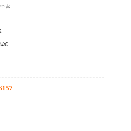
/个 起
区
仪试纸
6157