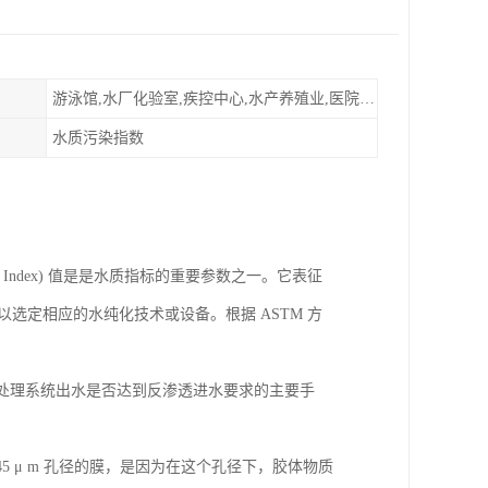
游泳馆,水厂化验室,疾控中心,水产养殖业,医院,食品饮料，纯水制作，海水淡化
水质污染指数
ouling Index) 值是是水质指标的重要参数之一。它表征
以选定相应的水纯化技术或设备。根据 ASTM 方
处理系统出水是否达到反渗透进水要求的主要手
 0.45 μ m 孔径的膜，是因为在这个孔径下，胶体物质