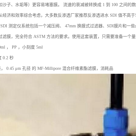
沙子、水垢等）更容易堵塞膜。 流速的衰减被转换成 1 到 100 之间的数值
从经济和效率综合考虑，大多数反渗透厂家推荐反渗透进水 SDI 值不高于
ore SDI 测定仪系统包括一个减压阀、 47mm 换膜式过滤器、SDI膜
过滤膜，完全符合 ASTM 方法的要求。使用这套装置，只需要准备一个量筒
0ml ， PP ，小刻度 5ml
 0.2 秒
径， 0.45 μm 孔径 的 MF-Millipore 混合纤维素酯滤膜，消耗品