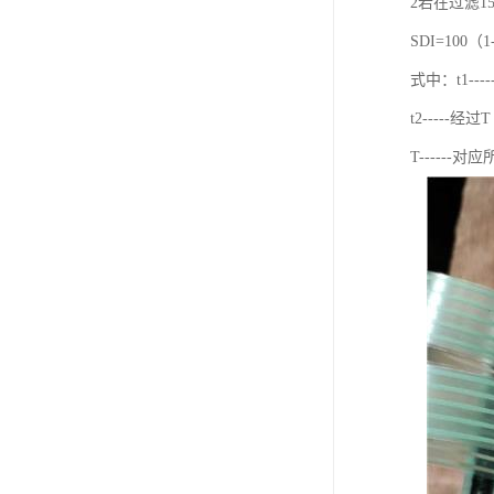
2若在过滤
SDI=100（1-
式中：t1-
t2----
T------对