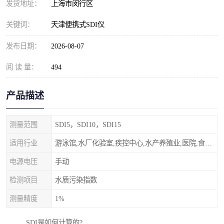
发货地址：
上海市闵行区
关键词：
天津便携式SDI仪
发布日期：
2026-08-07
阅 读 量：
494
产品描述
测量范围
SDI5，SDI10，SDI15
适用行业
游泳馆,水厂化验室,疾控中心,水产养殖业,医院,食品饮料，纯水制作，海水淡化
电源电压
手动
检测项目
水质污染指数
测量精度
1%
SDI是如何计算的?