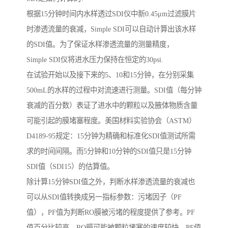
根据15分钟时间内水样透过SDI仪中新0.45μm过滤膜片
时渗透流量的衰减，Simple SDI可以自动计算出该水样
的SDI值。为了保证水样渗透流量的测量精度，
Simple SDI仪将进水压力保持在恒定的30psi.
在试验开始以及接下来的5、10和15分钟，在分别采集
500mL的水样的过程中对流速进行测量。SDI值（每分钟
衰减的百分数）表证了进水中的颗粒以及腋体物质含量
可能引起的膜堵塞程度。美国材料实验协会（ASTM）
D4189-95规定：15分钟为精确和标准化SDI值测试所需
求的时间间隔。而5分钟和10分钟的SDI值只是15分钟
SDI值（SDI15）的估算值。
除计算15分钟SDI值之外，判断水样渗透流量的衰减也
可以从SDI值转换成另一指标参数：污堵因子（PF
值），PF值为判断RO膜被污堵的程度提供了参考。PF
值百分比较高，RO膜可能被颗粒堵塞的速度较快。PF值