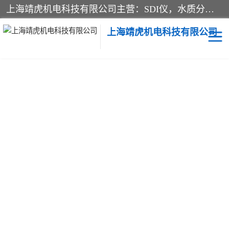
上海靖虎机电科技有限公司主营：SDI仪，水质分析仪，水质检测仪产品；上海靖虎机电科技有限公司在专业制造和研发等方面的强大的平台优势，利用自身在自动化仪表、自控系统及环保监测仪器的专长，以优良的技术，优越的产品质量和良好的服务质量与广大客户真诚合作。
上海靖虎机电科技有限公司