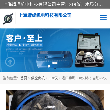
上海靖虎机电科技有限公司主营：SDI仪，水质分析仪，水质检测仪产品；上海靖虎机电科技有限公司在专业制造和研发等方面的强大的平台优势，利用自身在自动化仪表、自控系统及环保监测仪器的专长，以优良的技术，优越的产品质量和良好的服务质量与广大客户真诚合作。
上海靖虎机电科技有限公司
SDI仪
过滤膜过滤纸
PH电导测试笔
水质分析仪
水质检测仪
电导测试笔
当前位置：
首页
>
供应商机
>
SDI仪
> 进口手动SDI仪耗材 自动sdi仪
PH电导测试仪