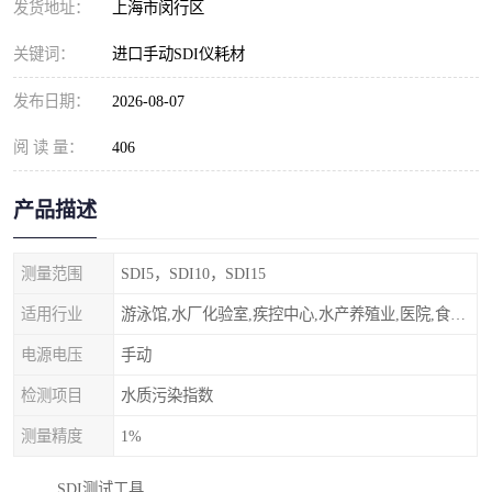
发货地址：
上海市闵行区
关键词：
进口手动SDI仪耗材
发布日期：
2026-08-07
阅 读 量：
406
产品描述
测量范围
SDI5，SDI10，SDI15
适用行业
游泳馆,水厂化验室,疾控中心,水产养殖业,医院,食品饮料，纯水制作，海水淡化
电源电压
手动
检测项目
水质污染指数
测量精度
1%
SDI测试工具