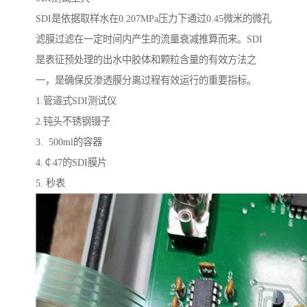
SDI是依据取样水在0.207MPa压力下通过0.45微米的微孔
滤膜过滤在一定时间内产生的流量衰减推算而来。SDI
是表征预处理的出水中胶体和颗粒含量的有效方法之
一，是确保反渗透膜分离过程有效运行的重要指标。
1.管道式SDI测试仪
2.钝头不锈钢镊子
3. 500ml的容器
4.￠47的SDI膜片
5. 秒表