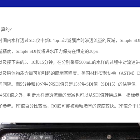
计算的?
时间内水样透过SDI仪中新0.45μm过滤膜片时渗透流量的衰减，Simple
度，Simple SDI仪将进水压力保持在恒定的30psi.
以及接下来的5、10和15分钟，在分别采集500mL的水样的过程中对流速
及腋体物质含量可能引起的膜堵塞程度。美国材料实验协会（ASTM）D418
间隔。而5分钟和10分钟的SDI值只是15分钟SDI值（SDI15）的估算值。
分钟SDI值之外，判断水样渗透流量的衰减也可以从SDI值转换成另一指标参
参考。PF值百分比较高，RO膜可能被颗粒堵塞的速度较快。PF值介于1%