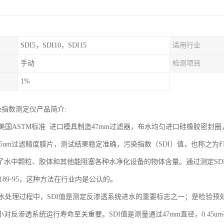
SDI5，SDI10，SDI15
适用行业
手动
检测项目
1%
染指数测定仪产品简介:
国ASTM标准 进口模具制造47mm过滤器，布水均匀进口硅橡胶密封
45um过滤精度膜片，测试结果稳定准确，污染指数（SDI）值，也称之为FI（F
了水中颗粒、胶体和其他能阻塞各种水净化设备的物体含量。通过测定SD
4189-95，这种方法在行业内是公认的。
处理过程中，SDI值是测定反渗透系统进水的重要标志之一；是检验预
对反渗透系统运行寿命至关重要。SDI值是测量通过47mm直径，0.45um