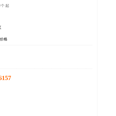
/个 起
区
仪价格
6157