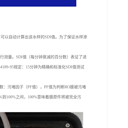
 SDI可以自动计算出该水样的SDI值。为了保证水样渗
进行测量。SDI值（每分钟衰减的百分数）表证了进
9-95规定：15分钟为精确和标准化SDI值测试
数：污堵因子（PF值），PF值为判断RO膜被污堵
到100%之间，100%意味着膜原件将被完全污