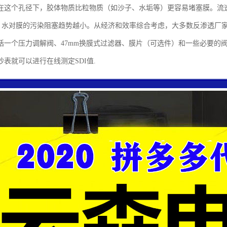
在这个孔径下，胶体物质比粒物质（如沙子、水垢等）更容易堵塞膜。流速的
低，水对膜的污染阻塞趋势越小。从经济和效率综合考虑，大多数反渗透厂家推
括一个压力调解阀、47mm换膜式过滤器、膜片（可选件）和一些必要的
表就可以进行在线测定SDI值.