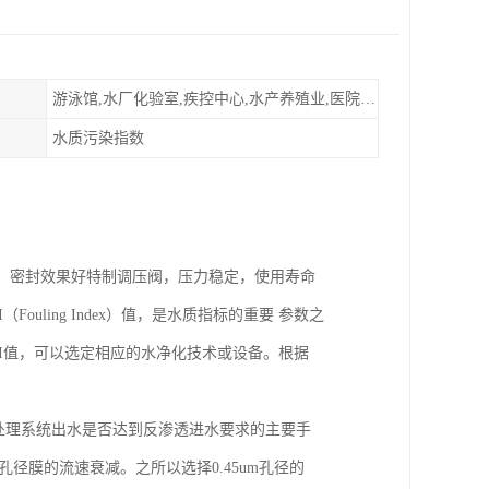
游泳馆,水厂化验室,疾控中心,水产养殖业,医院,食品饮料，纯水制作，海水淡化
水质污染指数
圈，密封效果好特制调压阀，压力稳定，使用寿命
ouling Index）值，是水质指标的重要 参数之
I值，可以选定相应的水净化技术或设备。根据
处理系统出水是否达到反渗透进水要求的主要手
孔径膜的流速衰减。之所以选择0.45um孔径的