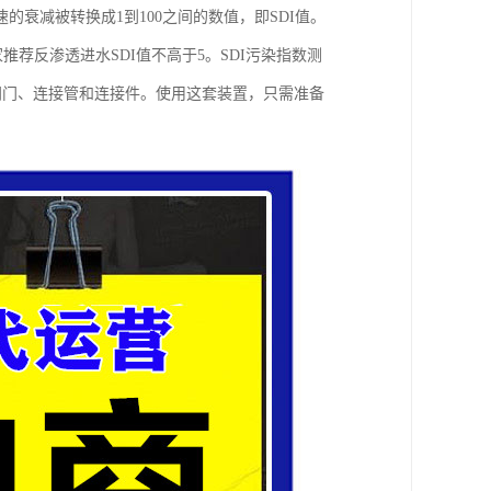
衰减被转换成1到100之间的数值，即SDI值。
荐反渗透进水SDI值不高于5。SDI污染指数测
阀门、连接管和连接件。使用这套装置，只需准备