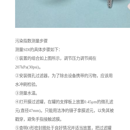
污染指数测量步骤
测量SDI的具体步骤如下：
①装置的组合如上图所示，调节压力调节阀在
207kPa(30psi)。
②安装微孔过滤器，为了除去设备携带的污物，应该用
水冲刷检验。
③测量水温。
④打开膜过滤罐，在罐的支撑板上放置0.45μm的微孔滤
元(直径47mm)。只能用洁净的镊子拿膜滤元，以免其被
戳穿，避免手指接触滤膜。
⑤查明O形密封圈处于良好情况并适当放置，把过滤罐