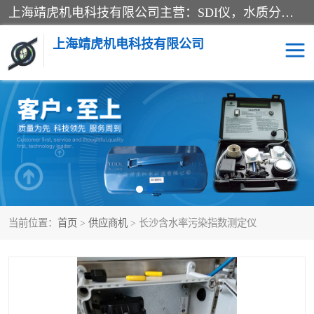
上海靖虎机电科技有限公司主营：SDI仪，水质分析仪，水质检测仪产品；上海靖虎机电科技有限公司在专业制造和研发等方面的强大的平台优势，利用自身在自动化仪表、自控系统及环保监测仪器的专长，以优良的技术，优越的产品质量和良好的服务质量与广大客户真诚合作。
上海靖虎机电科技有限公司
SDI仪
过滤膜过滤纸
PH电导测试笔
水质分析仪
水质检测仪
电导测试笔
当前位置：
首页
>
供应商机
> 长沙含水率污染指数测定仪
PH电导测试仪