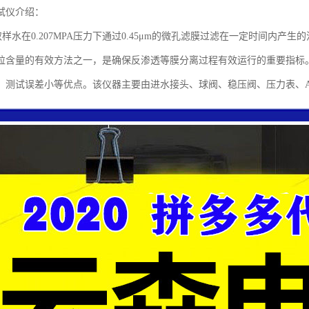
试仪介绍：
取样水在0.207MPA压力下通过0.45μm的微孔滤膜过滤在一定时间内产
粒含量的有效方法之一，是确保反渗透等膜分离过程有效运行的重要指标
、测试误差小等优点。该仪器主要由进水接头、球阀、稳压阀、压力表、