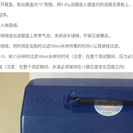
打开膜盒，取出膜盒内“O”型圈，将0.45μ滤膜放入膜盒内的滤膜支撑板上
程序。
插入快接阀。
水球阀逐出滤膜盒上夹带气泡，关闭进水球阀，拧紧压紧螺丝。
球阀，同时测定出始时过滤500ml水样所需的时间t1让其继续过滤。
、10、和15分钟时过滤500ml水样的时间（注意：在整个测试期间，压力必须保持
水温（注意：在整个测定期间，水温必须保持在±1摄氏度变化范围之内）