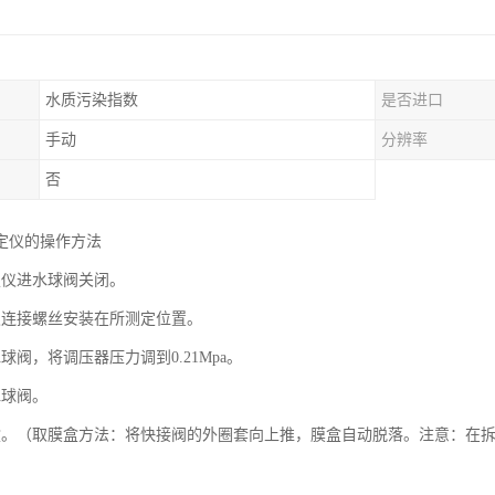
水质污染指数
是否进口
手动
分辨率
否
定仪的操作方法
定仪进水球阀关闭。
仪连接螺丝安装在所测定位置。
球阀，将调压器压力调到0.21Mpa。
水球阀。
盒。（取膜盒方法：将快接阀的外圈套向上推，膜盒自动脱落。注意：在