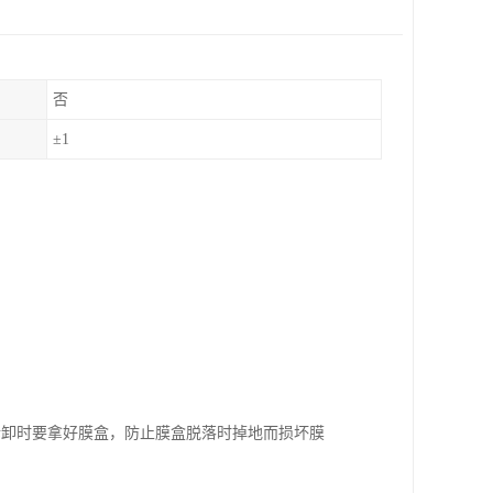
否
±1
拆卸时要拿好膜盒，防止膜盒脱落时掉地而损坏膜