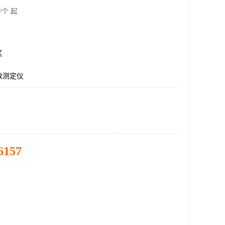
/个 起
区
数测定仪
6157