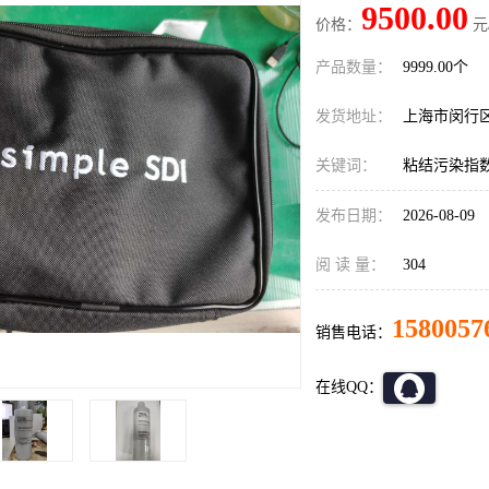
9500.00
价格：
元
产品数量：
9999.00个
发货地址：
上海市闵行
关键词：
粘结污染指
发布日期：
2026-08-09
阅 读 量：
304
1580057
销售电话：
在线QQ：