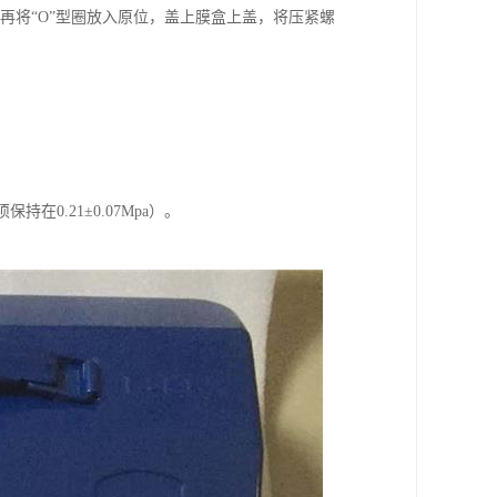
，再将“O”型圈放入原位，盖上膜盒上盖，将压紧螺
在0.21±0.07Mpa）。