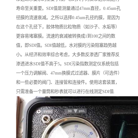
寿命至关重要。SDI值是测量通过47mm直径，0.45um孔
径膜的流速衰减。之所以选择0.45um孔径的膜，是因为
在这个孔径下，胶体物质比粒物质（如沙子、水垢等）
更容易堵塞膜。流速的衰减被转换成1到100之间的数
值，即SDI值。SDI值越低，水对膜的污染阻塞趋势越
小。从经济和效率综合考虑，大多数反渗透厂家推荐反
渗透进水SDI值不高于5。SDI污染指数测定仪系统包括
一个压力调解阀、47mm换膜式过滤器、膜片（可选件）
和一些必要的阀门、连接管和连接件。使用这套装置，
只需准备一个量筒和秒表就可以进行在线测定SDI值.