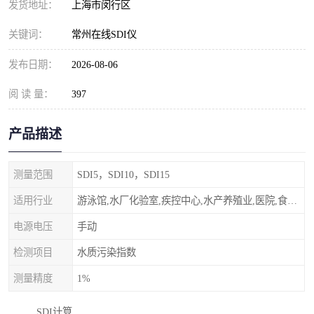
发货地址：
上海市闵行区
关键词：
常州在线SDI仪
发布日期：
2026-08-06
阅 读 量：
397
产品描述
测量范围
SDI5，SDI10，SDI15
适用行业
游泳馆,水厂化验室,疾控中心,水产养殖业,医院,食品饮料，纯水制作，海水淡化
电源电压
手动
检测项目
水质污染指数
测量精度
1%
SDI计算