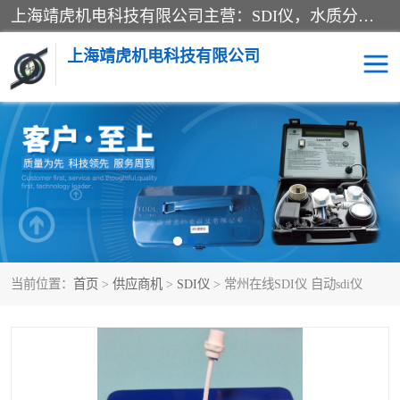
上海靖虎机电科技有限公司主营：SDI仪，水质分析仪，水质检测仪产品；上海靖虎机电科技有限公司在专业制造和研发等方面的强大的平台优势，利用自身在自动化仪表、自控系统及环保监测仪器的专长，以优良的技术，优越的产品质量和良好的服务质量与广大客户真诚合作。
上海靖虎机电科技有限公司
SDI仪
过滤膜过滤纸
PH电导测试笔
水质分析仪
水质检测仪
电导测试笔
当前位置：
首页
>
供应商机
>
SDI仪
> 常州在线SDI仪 自动sdi仪
PH电导测试仪