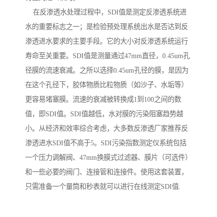
在反渗透水处理过程中，SDI值是测定反渗透系统进
水的重要标志之一；是检验预处理系统出水是否达到反
渗透进水要求的主要手段。它的大小对反渗透系统运行
寿命至关重要。SDI值是测量通过47mm直径，0.45um孔
径膜的流速衰减。之所以选择0.45um孔径的膜，是因为
在这个孔径下，胶体物质比粒物质（如沙子、水垢等）
更容易堵塞膜。流速的衰减被转换成1到100之间的数
值，即SDI值。SDI值越低，水对膜的污染阻塞趋势越
小。从经济和效率综合考虑，大多数反渗透厂家推荐反
渗透进水SDI值不高于5。SDI污染指数测定仪系统包括
一个压力调解阀、47mm换膜式过滤器、膜片（可选件）
和一些必要的阀门、连接管和连接件。使用这套装置，
只需准备一个量筒和秒表就可以进行在线测定SDI值.