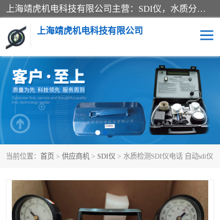
上海靖虎机电科技有限公司主营：SDI仪，水质分析仪，水质检测仪产品；上海靖虎机电科技有限公司在专业制造和研发等方面的强大的平台优势，利用自身在自动化仪表、自控系统及环保监测仪器的专长，以优良的技术，优越的产品质量和良好的服务质量与广大客户真诚合作。
上海靖虎机电科技有限公司
SDI仪
过滤膜过滤纸
PH电导测试笔
水质分析仪
水质检测仪
电导测试笔
当前位置：
首页
>
供应商机
>
SDI仪
> 水质检测SDI仪电话 自动sdi仪
PH电导测试仪