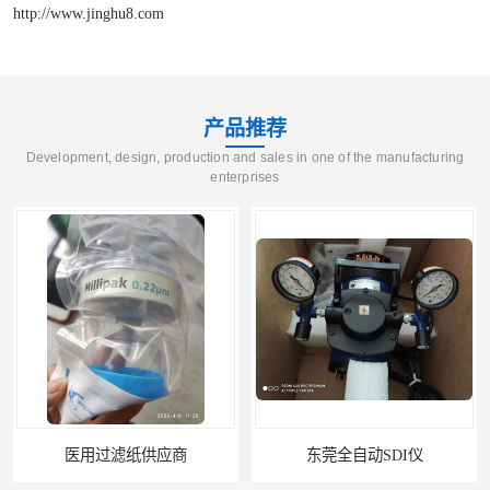
http://www.jinghu8.com
产品推荐
Development, design, production and sales in one of the manufacturing
enterprises
医用过滤纸供应商
东莞全自动SDI仪