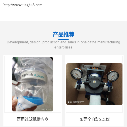
http://www.jinghu8.com
产品推荐
Development, design, production and sales in one of the manufacturing
enterprises
医用过滤纸供应商
东莞全自动SDI仪