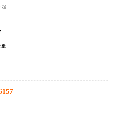
 起
区
滤纸
6157