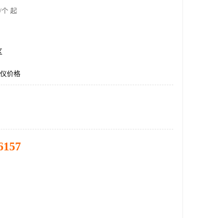
/个 起
区
I仪价格
6157