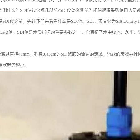
监测什么？SDI仪包含哪几部分?SDI仪怎么测量？相信很多采购使用人
SDI仪之前，先让我们来看看什么是SDI值。SDI，英文名为Silt Densit
ling Index)值。SDI值是水质指标的重要参数之一，它表征了水中胶体
。
量通过直径47mm，孔径0.45um的SDI滤膜的流速的衰减，流速的衰减被转
阻塞趋势越小。