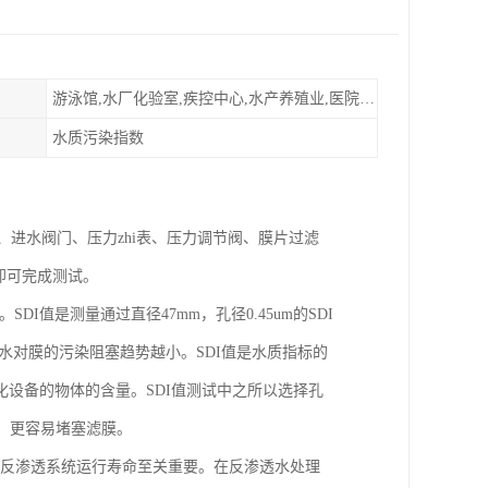
游泳馆,水厂化验室,疾控中心,水产养殖业,医院,食品饮料，纯水制作，海水淡化
水质污染指数
水口、进水阀门、压力zhi表、压力调节阀、膜片过滤
筒即可完成测试。
ex)值。SDI值是测量通过直径47mm，孔径0.45um的SDI
，水对膜的污染阻塞趋势越小。SDI值是水质指标的
设备的物体的含量。SDI值测试中之所以选择孔
等）更容易堵塞滤膜。
的大小对反渗透系统运行寿命至关重要。在反渗透水处理