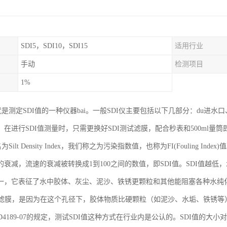
SDI5，SDI10，SDI15
适用行业
手动
检测项目
1%
就是测定SDI值的一种仪器bai。一般SDI仪主要包括以下几部分：du进
在进行SDI值测量时，只需更换好SDI测试滤膜，配合秒表和500ml量
Silt Density Index，我们称之为污染指数值，也称为FI(Fouling Ind
的衰减，流速的衰减被转换成1到100之间的数值，即SDI值。SDI值越低
一，它表征了水中胶体、灰尘、泥沙、铁锈更颗粒和其他能阻塞各种水纯化
um的滤膜，是因为在这个孔径下，胶体物质比硬颗粒（如泥沙、水垢、铁锈
 D4189-07的规定，测试SDI值这种方式在行业内是公认的。SDI值