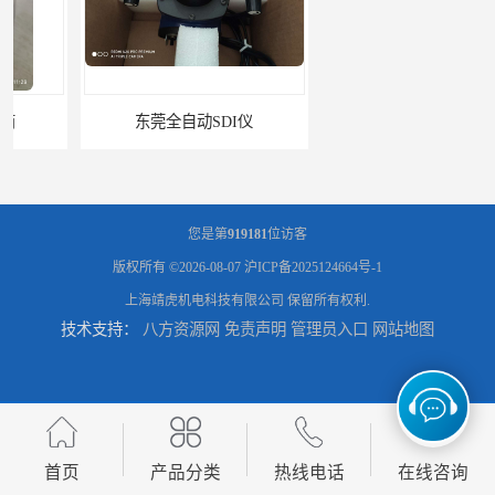
东莞全自动SDI仪
石家庄污染指数SDI仪
您是第
919181
位访客
版权所有 ©2026-08-07
沪ICP备2025124664号-1
上海靖虎机电科技有限公司
保留所有权利.
技术支持：
八方资源网
免责声明
管理员入口
网站地图
智能二氧化硫污染指数测定仪规格
美国罗迪SDI- 4-A自动SDI仪在线分析仪污染指数仪
首页
产品分类
热线电话
在线咨询