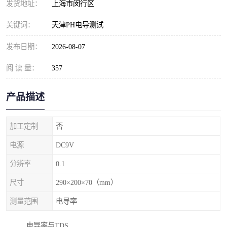
发货地址：
上海市闵行区
关键词：
天津PH电导测试
发布日期：
2026-08-07
阅 读 量：
357
产品描述
加工定制
否
电源
DC9V
分辨率
0.1
尺寸
290×200×70（mm）
测量范围
电导率
电导率与TDS