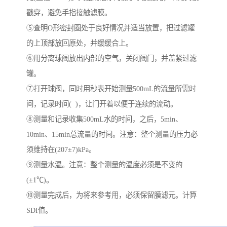
戳穿，避免手指接触滤膜。
⑤查明O形密封圈处于良好情况并适当放置，把过滤罐
的上顶部放回原处，并缓缓合上。
⑥用分离球阀放出内部的空气，关闭阀门，并盖紧过滤
罐。
⑦打开球阀，同时用秒表开始测量500mL的流量所需时
间，记录时间( )，让门开着以便于连续的流动。
⑧测量和记录收集500mL水的时间，之后，5min、
10min、15min总流量的时间。注意：整个测量的压力必
须维持在(207±7)kPa。
⑨测量水温。注意：整个测量的温度必须是不变的
(±1℃)。
⑩测量完成后，为将来参考用，必须保留膜滤元。计算
SDI值。