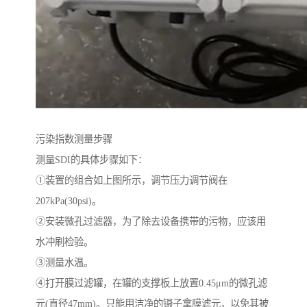
污染指数测量步骤
测量SDI的具体步骤如下：
①装置的组合如上图所示，调节压力调节阀在
207kPa(30psi)。
②安装微孔过滤器，为了除去设备携带的污物，应该用
水冲刷检验。
③测量水温。
④打开膜过滤罐，在罐的支撑板上放置0.45μm的微孔滤
元(直径47mm)。只能用洁净的镊子拿膜滤元，以免其被