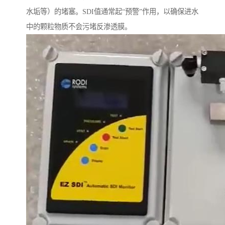
水垢等）的堵塞。SDI值通常起“预警”作用，以确保进水
中的颗粒物质不会污堵反渗透膜。