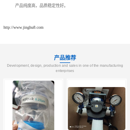
产品纯度高，品质稳定性好。
http://www.jinghu8.com
产品推荐
Development, design, production and sales in one of the manufacturing
enterprises