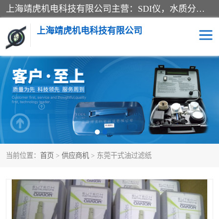
上海靖虎机电科技有限公司主营：SDI仪，水质分析仪，水质检测仪产品；上海靖虎机电科技有限公司在专业制造和研发等方面的强大的平台优势，利用自身在自动化仪表、自控系统及环保监测仪器的专长，以优良的技术，优越的产品质量和良好的服务质量与广大客户真诚合作。
上海靖虎机电科技有限公司
SDI仪
过滤膜过滤纸
PH电导测试笔
水质分析仪
水质检测仪
电导测试笔
当前位置：
首页
>
供应商机
> 东莞干式油过滤纸
PH电导测试仪