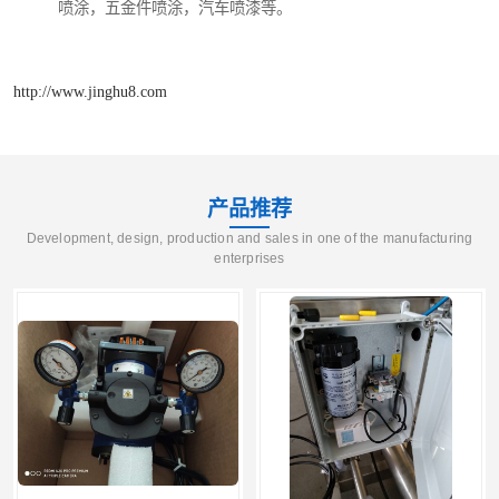
喷涂，五金件喷涂，汽车喷漆等。
http://www.jinghu8.com
产品推荐
Development, design, production and sales in one of the manufacturing
enterprises