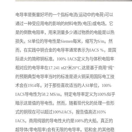
电导率是衡量好坏的一个指标电流(运动中的电荷)可以
通过一种受应用电的影响的材料电势(电压)或电场。它
是的倒数电阻率，用来测量多少通过物质的电能是以热
损失。SI单位的导电性是Siemen每米，缩写为S/m。然
而，在实践中铜合金的电导率通常表示为IACS %，是国
际退火的简称铜标准。100% IACS定义为与体积电阻率
相对应的电导率在17.241 nΩ?米20°C,这是基于商用“纯”
的预期典型电导率当时的标准是退火铜采用国际电工技
术会在1914年。对于那些喜欢适当的人SI单位，100%
IACS导电性为58.2 MS/m。特定电导率定义为100%似乎
暗示这是值的导电性。然而，随着现代化的处理一些形
式的铜现在可以超过100%IACS，报告值高达103%
IACS。商用纯银的导电性大约是108%的大船。真正的
超导体(零电阻率)会有无限的电导率。铝和金,的其他稳