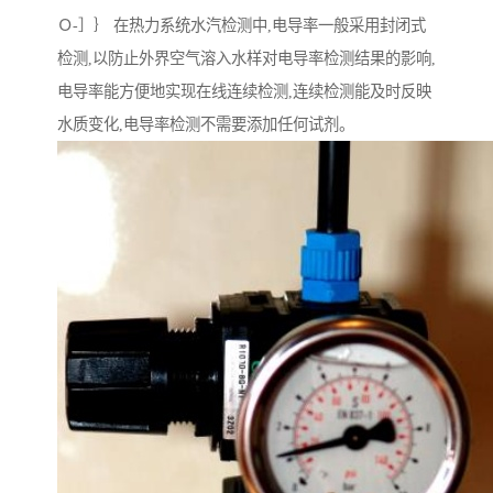
Ｏ-］｝ 在热力系统水汽检测中,电导率一般采用封闭式
检测,以防止外界空气溶入水样对电导率检测结果的影响,
电导率能方便地实现在线连续检测,连续检测能及时反映
水质变化,电导率检测不需要添加任何试剂。