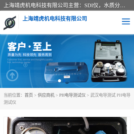
上海靖虎机电科技有限公司主营：SDI仪，水质分析仪，水质检测仪产品；上海靖虎机电科技有限公司在专业制造和研发等方面的强大的平台优势，利用自身在自动化仪表、自控系统及环保监测仪器的专长，以优良的技术，优越的产品质量和良好的服务质量与广大客户真诚合作。
上海靖虎机电科技有限公司
SDI仪
过滤膜过滤纸
PH电导测试笔
水质分析仪
水质检测仪
电导测试笔
当前位置：
首页
>
供应商机
>
PH电导测试仪
> 武汉电导测试 PH电导
PH电导测试仪
测试仪