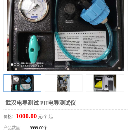
武汉电导测试 PH电导测试仪
1000.00
价格：
元/个 起
产品数量：
9999.00个