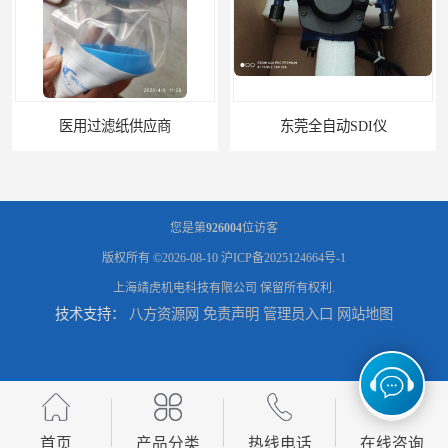
医用过滤纸供应商
东莞全自动SDI仪
您是第
926004
位访客
版权所有 ©2026-08-10
沪ICP备2025124664号-1
上海靖虎机电科技有限公司
保留所有权利.
技术支持：
八方资源网
免责声明
管理员入口
网站地图
石家庄污染指数SDI仪
智能二氧化硫污染指数测定仪规格
首页
产品分类
热线电话
在线咨询