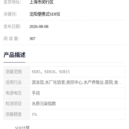
发货地址：
上海市闵行区
关键词：
沈阳便携式SDI仪
发布日期：
2026-08-08
阅 读 量：
307
产品描述
测量范围
SDI5，SDI10，SDI15
适用行业
游泳馆,水厂化验室,疾控中心,水产养殖业,医院,食品饮料，纯水制作，海水淡化
电源电压
手动
检测项目
水质污染指数
测量精度
1%
SDI计算