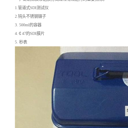
1.管道式SDI测试仪
2.钝头不锈钢镊子
3. 500ml的容器
4.￠47的SDI膜片
5. 秒表