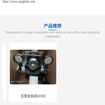
http://www.jinghu8.com
产品推荐
Development, design, production and sales in one of the manufacturing
enterprises
东莞全自动SDI仪
石家庄污染指数SDI仪