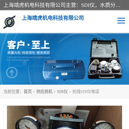
上海靖虎机电科技有限公司主营：SDI仪，水质分析仪，水质检测仪产品；上海靖虎机电科技有限公司在专业制造和研发等方面的强大的平台优势，利用自身在自动化仪表、自控系统及环保监测仪器的专长，以优良的技术，优越的产品质量和良好的服务质量与广大客户真诚合作。
上海靖虎机电科技有限公司
SDI仪
过滤膜过滤纸
PH电导测试笔
水质分析仪
水质检测仪
电导测试笔
当前位置：
首页
>
供应商机
>
SDI仪
> 在线SDI仪电话
PH电导测试仪