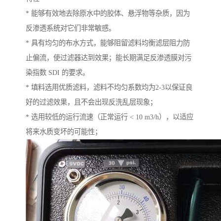
* 能够有效地去除原水中的胶体、悬浮物等杂质，因为
反渗透系统对它们非常敏感。
* 具有均匀的布水方式，能够阻留滤料均衡滤层阻力防
止偏流，使过滤器达到效果；能长期满足反渗透膜对污
染指数 SDI 的要求。
* 填料选用优质滤料，滤料不均匀系数均为2-3以保证良
好的过滤效果，且不会出现反洗乱层现象；
* 选用较低的运行流速（正常运行 < 10 m3/h），以适应
将来水质变坏的可能性；