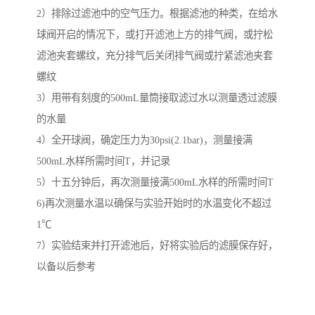
2）排除过滤池中的空气压力。根据滤池的种类，在给水
球阀开启的情况下，或打开滤池上方的排气阀，或拧松
滤池夹套螺纹，充分排气后关闭排气阀或拧紧滤池夹套
螺纹
3）用带有刻度的500mL量筒接取滤过水以测量透过滤膜
的水量
4）全开球阀，确定压力为30psi(2.1bar)，测量接满
500mL水样所需时间T，并记录
5）十五分钟后，再次测量接满500mL水样的所需时间T
6)再次测量水温以确保与实验开始时的水温变化不超过
1℃
7）实验结束并打开滤池后，好将实验后的滤膜保存好，
以备以后参考