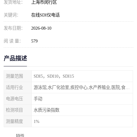
发货地址：
上海市闵行区
关键词：
在线SDI仪电话
发布日期：
2026-08-10
阅 读 量：
579
产品描述
测量范围
SDI5，SDI10，SDI15
适用行业
游泳馆,水厂化验室,疾控中心,水产养殖业,医院,食品饮料，纯水制作，海水淡化
电源电压
手动
检测项目
水质污染指数
测量精度
1%
特性