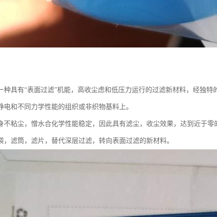
：
一种具有“表面过滤”机能，高收尘虑和低压力运行的过滤新材料，经独特
静电和不同力学性能的组织或非织物基料上。
身不粘尘，憎水合化学性能稳定，因此具有滤尘，收尘效果，达到近于零
袋，滤筒，滤片，替代深层过滤，转向表面过滤的新材料。