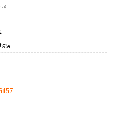
 起
区
过滤膜
6157