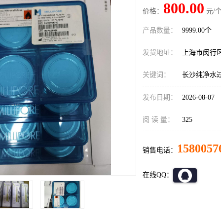
800.00
价格：
元/个
产品数量：
9999.00个
发货地址：
上海市闵行
关键词：
长沙纯净水
发布日期：
2026-08-07
阅 读 量：
325
1580057
销售电话：
在线QQ：