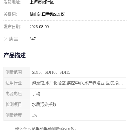
发货地址：
上海市闵行区
关键词：
佛山进口手动SDI仪
发布日期：
2026-08-09
阅 读 量：
347
产品描述
测量范围
SDI5，SDI10，SDI15
适用行业
游泳馆,水厂化验室,疾控中心,水产养殖业,医院,食品饮料，纯水制作，海水淡化
电源电压
手动
检测项目
水质污染指数
测量精度
1%
那么什么是手动手动测量的SDI仪?