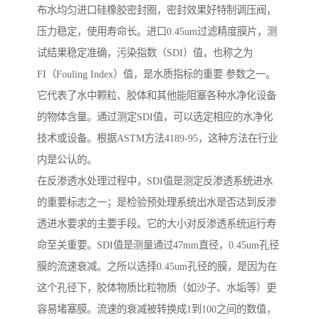
布水均匀进口硅橡胶密封圈，密封效果好特制调压阀，
压力稳定，使用寿命长。进口0.45um过滤精度膜片，测
试结果稳定准确，污染指数（SDI）值，也称之为
FI（Fouling Index）值，是水质指标的重要 参数之一。
它代表了水中颗粒、胶体和其他能阻塞各种水净化设备
的物体含量。通过测定SDI值，可以选定相应的水净化
技术或设备。根据ASTM方法4189-95，这种方法在行业
内是公认的。
在反渗透水处理过程中，SDI值是测定反渗透系统进水
的重要标志之一；是检验预处理系统出水是否达到反渗
透进水要求的主要手段。它的大小对反渗透系统运行寿
命至关重要。SDI值是测量通过47mm直径，0.45um孔径
膜的流速衰减。之所以选择0.45um孔径的膜，是因为在
这个孔径下，胶体物质比粒物质（如沙子、水垢等）更
容易堵塞膜。流速的衰减被转换成1到100之间的数值，