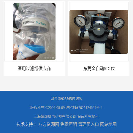
医用过滤纸供应商
东莞全自动SDI仪
您是第
925565
位访客
版权所有 ©2026-08-09
沪ICP备2025124664号-1
上海靖虎机电科技有限公司
保留所有权利.
技术支持：
八方资源网
免责声明
管理员入口
网站地图