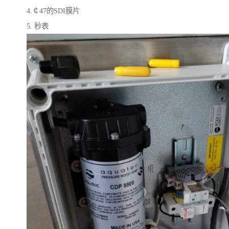
4.￠47的SDI膜片
5. 秒表