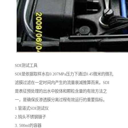
SDI测试工具
SDI是依据取样水在0.207MPa压力下通过0.45微米的微孔
滤膜过滤在一定时间内产生的流量衰减推算而来。SDI
是表征预处理的出水中胶体和颗粒含量的有效方法之
一，是确保反渗透膜分离过程有效运行的重要指标。
1.管道式SDI测试仪
2.钝头不锈钢镊子
3. 500ml的容器