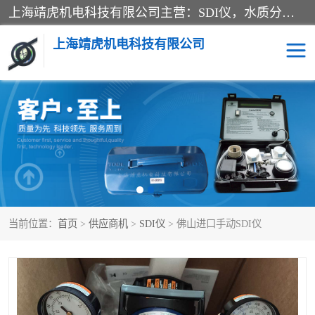
上海靖虎机电科技有限公司主营：SDI仪，水质分析仪，水质检测仪产品；上海靖虎机电科技有限公司在专业制造和研发等方面的强大的平台优势，利用自身在自动化仪表、自控系统及环保监测仪器的专长，以优良的技术，优越的产品质量和良好的服务质量与广大客户真诚合作。
上海靖虎机电科技有限公司
SDI仪
过滤膜过滤纸
PH电导测试笔
水质分析仪
水质检测仪
电导测试笔
当前位置：
首页
>
供应商机
>
SDI仪
> 佛山进口手动SDI仪
PH电导测试仪