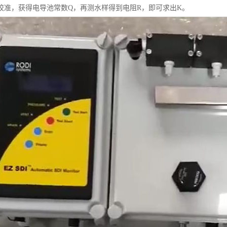
校准，获得电导池常数Q，再测水样得到电阻R，即可求出K。