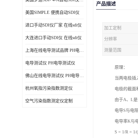
产品描述
美国SIMPLE 便携自动SDI仪
进口手动SDI仪厂家 在线sdi仪
加工定制
大连进口手动SDI仪 在线sdi仪
分辨率
测量范围
上海在线电导测试品牌 PH电导测试仪
电导测试仪 PH电导测试仪
原理：
佛山在线电导测试仪 PH电导测试仪
当两电极插
杭州氧指污染指数测定仪
电极的截面
由于A、L
空气污染指数测定仪定制
电导S与电阻
电导率K与电
S = 1/R = 1