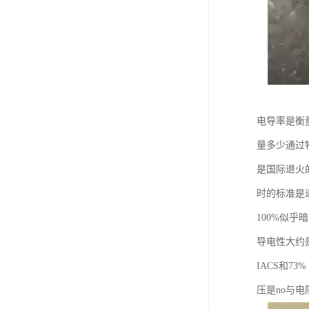
电导率是衡
量多少通过物
是国际退火的
时的标准是退
100%似乎
导电性大约
IACS和
压是no与