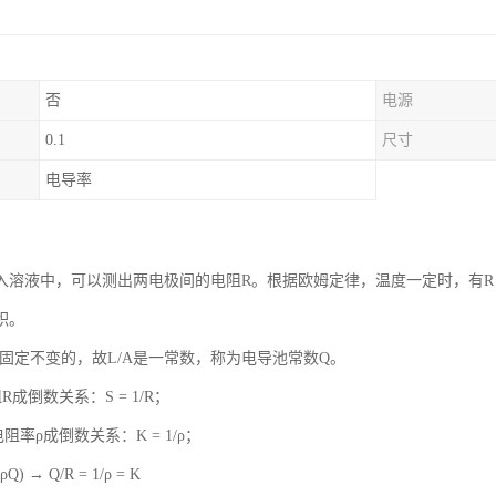
否
电源
0.1
尺寸
电导率
入溶液中，可以测出两电极间的电阻R。根据欧姆定律，温度一定时，有R =
积。
是固定不变的，故L/A是一常数，称为电导池常数Q。
R成倒数关系：S = 1/R；
阻率ρ成倒数关系：K = 1/ρ；
/(ρQ) → Q/R = 1/ρ = K