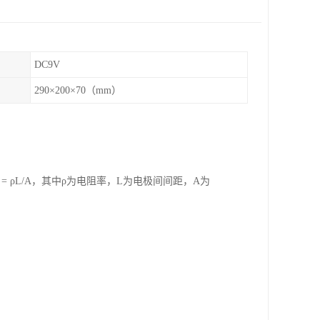
DC9V
290×200×70（mm）
 ρL/A，其中ρ为电阻率，L为电极间间距，A为