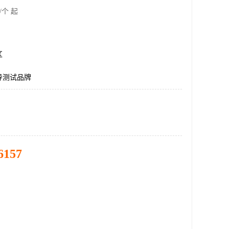
/个 起
区
导测试品牌
6157