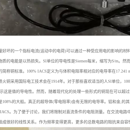
量好坏的一个指标电流(运动中的电荷)可以通过一种受应用电的影响的材料
质的电能是以热损失。SI单位的导电性是Siemen每米，缩写为S/m。然
简称铜标准。100% IACS定义为与体积电阻率相对应的电导率在17.241 
火铜采用国际电工技术会在1914年。对于那些喜欢适当的人SI单位，100% 
暗示这是值的导电性。然而，随着现代化的处理一些形式的铜现在可以超过100%
是108%的大船。真正的超导体(零电阻率)会有无限的电导率。铝和金,的
73% IACS。为了便于讨论，我们将限制对直流条件的电阻测量。在交流
电阻成很好的线性关系。作为频率变得更高，更多的总数电路的阻抗来自容