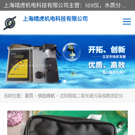
上海靖虎机电科技有限公司主营：SDI仪，水质分析仪，水质检测仪产品；上海靖虎机电科技有限公司在专业制造和研发等方面的强大的平台优势，利用自身在自动化仪表、自控系统及环保监测仪器的专长，以优良的技术，优越的产品质量和良好的服务质量与广大客户真诚合作。
上海靖虎机电科技有限公司
SDI仪
过滤膜过滤纸
PH电导测试笔
水质分析仪
水质检测仪
电导测试笔
当前位置：
首页
>
供应商机
> 沈阳智能二氧化硫污染指数测定仪
PH电导测试仪