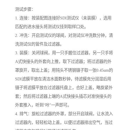
测试步骤：
1. 连接：按装配图连接好SDI测试仪（未装膜），选用
匹配的进水接头将测试仪挂到取样口处。
2. 冲洗：开启测试仪的球阀，对测试仪冲洗数分钟，清
洗测试仪的管件及过滤器。
3. 装膜：关闭球阀，用一只手握住过滤器，另一只手将
A式快接头的外套向上推，取下过滤器；将过滤器的外
罩旋开，取出上盖；用钝头不锈钢镊子取一张0.45um的
SDI滤膜平放在清洁水面数秒钟，待滤膜充分润湿后用
镊子将滤膜平放在过滤器托盘上，合好上盖，略旋紧外
套；然后将过滤器上端的A式快接头插芯对准快接头的
外套推入，听到“咔”一声即可。
4. 排气：旋松过滤器的外罩，部分开启球阀，让水流入
过滤器内，轻轻松动上盖，以便过滤器排出空气，当过