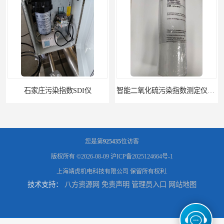
智能二氧化硫污染指数测定仪规格
美国罗迪SDI- 4-A自动SDI仪在线分析仪污染指数仪
您是第
925435
位访客
版权所有 ©2026-08-09
沪ICP备2025124664号-1
上海靖虎机电科技有限公司
保留所有权利.
技术支持：
八方资源网
免责声明
管理员入口
网站地图
EZ SDI-C-A在线美国进口罗迪自动SDI仪污染指数测定仪
苏州PH电导测试仪 PH电导测试仪