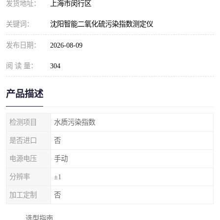
发货地址：
上海市闵行区
关键词：
沈阳智能二氧化硫污染指数测定仪
发布日期：
2026-08-09
阅 读 量：
304
产品描述
检测项目
水质污染指数
是否进口
否
电源电压
手动
分辨率
±1
加工定制
否
选型指南