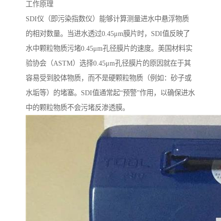
工作原理
SDI仪（即污染指数仪）能够计算测量进水中悬浮物质
的相对数量。当进水透过0.45μm膜片时，SDI值反映了
水中颗粒物质污堵0.45μm孔径膜片的速度。美国材料实
验协会（ASTM）选择0.45μm孔径膜片的原因就在于其
容易受到胶体物质，而不是硬颗粒物质（例如：砂子或
水垢等）的堵塞。SDI值通常起“预警”作用，以确保进水
中的颗粒物质不会污堵反渗透膜。