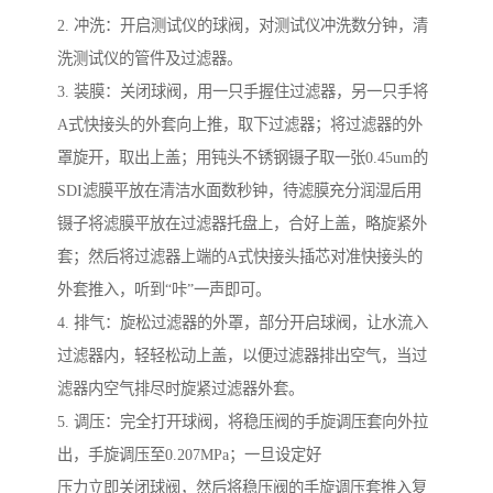
2. 冲洗：开启测试仪的球阀，对测试仪冲洗数分钟，清
洗测试仪的管件及过滤器。
3. 装膜：关闭球阀，用一只手握住过滤器，另一只手将
A式快接头的外套向上推，取下过滤器；将过滤器的外
罩旋开，取出上盖；用钝头不锈钢镊子取一张0.45um的
SDI滤膜平放在清洁水面数秒钟，待滤膜充分润湿后用
镊子将滤膜平放在过滤器托盘上，合好上盖，略旋紧外
套；然后将过滤器上端的A式快接头插芯对准快接头的
外套推入，听到“咔”一声即可。
4. 排气：旋松过滤器的外罩，部分开启球阀，让水流入
过滤器内，轻轻松动上盖，以便过滤器排出空气，当过
滤器内空气排尽时旋紧过滤器外套。
5. 调压：完全打开球阀，将稳压阀的手旋调压套向外拉
出，手旋调压至0.207MPa；一旦设定好
压力立即关闭球阀，然后将稳压阀的手旋调压套推入复