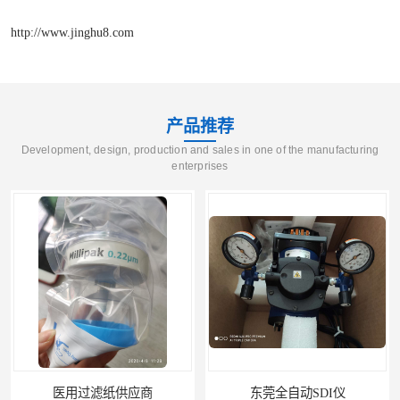
http://www.jinghu8.com
产品推荐
Development, design, production and sales in one of the manufacturing
enterprises
医用过滤纸供应商
东莞全自动SDI仪