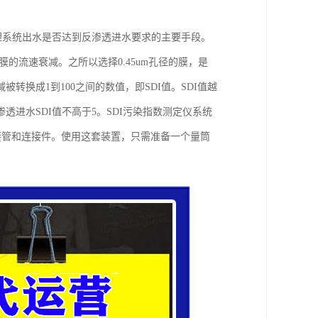
理系统出水是否达到反渗透进水要求的主要手段。
径膜的流速衰减。之所以选择0.45um孔径的膜，是
换成1到100之间的数值，即SDI值。SDI值越
进水SDI值不高于5。SDI污染指数测定仪系统
接管和连接件。使用这套装置，只需准备一个量筒