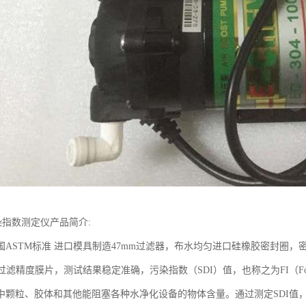
染指数测定仪产品简介:
国ASTM标准 进口模具制造47mm过滤器，布水均匀进口硅橡胶密封圈
um过滤精度膜片，测试结果稳定准确，污染指数（SDI）值，也称之为FI（Fou
中颗粒、胶体和其他能阻塞各种水净化设备的物体含量。通过测定SDI值，