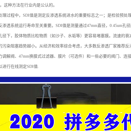
-95，这种方法在行业内是公认的。
处理过程中，SDI值是测定反渗透系统进水的重要标志之一；是检验预处
渗透系统运行寿命至关重要。SDI值是测量通过47mm直径，0.45um孔
孔径下，胶体物质比粒物质（如沙子、水垢等）更容易堵塞膜。流速的衰减被转
的污染阻塞趋势越小。从经济和效率综合考虑，大多数反渗透厂家推荐反渗透
力调解阀、47mm换膜式过滤器、膜片（可选件）和一些必要的阀门、连
进行在线测定SDI值.