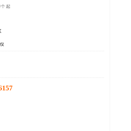
/个 起
区
I仪
6157