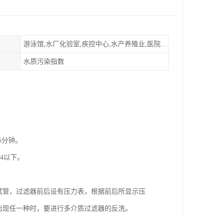
游泳馆,水厂化验室,疾控中心,水产养殖业,医院,食品饮料，纯水制作，海水淡化
水质污染指数
5分钟。
在4以下。
测试管，过滤器前后设有压力表，根据前后所显示压
于4出现任一种时，要进行多介质过滤器的反洗。