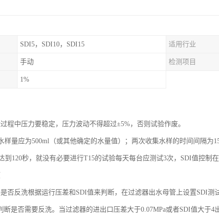
SDI5，SDI10，SDI15
适用行业
手动
检测项目
1%
验过程中压力要稳定，压力波动不得超过±5%，否则试验作废。
集水样量应为500ml（或其他确定的水量值）；两次收集水样的时间间隔为1
5达到120秒，就没有必要进行T15的试验每天每台应测试3次，SDI值控制
项
器是否反洗根据运行压差和SDI值来判断，在过滤器出水母管上设置SDI
判断是否需要反洗。当过滤器的进出口压差大于0.07MPa或者SDI值大