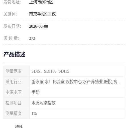
发货地址：
上海市闵行区
关键词：
南京手动SDI仪
发布日期：
2026-08-08
阅 读 量：
373
产品描述
测量范围
SDI5，SDI10，SDI15
适用行业
游泳馆,水厂化验室,疾控中心,水产养殖业,医院,食品饮料，纯水制作，海水淡化
电源电压
手动
检测项目
水质污染指数
测量精度
1%
特性