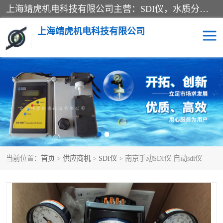
上海靖虎机电科技有限公司主营：SDI仪，水质分析仪，水质检测仪产品；上海靖虎机电科技有限公司在专业制造和研发等方面的强大的平台优势，利用自身在自动化仪表、自控系统及环保监测仪器的专长，以优良的技术，优越的产品质量和良好的服务质量与广大客户真诚合作。
上海靖虎机电科技有限公司
SDI仪
过滤膜过滤纸
PH电导测试笔
水质分析仪
水质检测仪
电导测试笔
当前位置：
首页
>
供应商机
>
SDI仪
> 南京手动SDI仪 自动sdi仪
PH电导测试仪