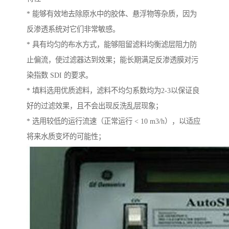
* 能够有效地去除原水中的胶体、悬浮物等杂质，因为
反渗透系统对它们非常敏感。
* 具有均匀的布水方式，能够阻留滤料均衡滤层阻力防
止偏流，使过滤器达到效果；能长期满足反渗透膜对污
染指数 SDI 的要求。
* 填料选用优质滤料，滤料不均匀系数均为2-3以保证良
好的过滤效果，且不会出现反洗乱层现象；
* 选用较低的运行流速（正常运行 < 10 m3/h），以适应
将来水质变坏的可能性；