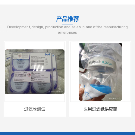
产品推荐
Development, design, production and sales in one of the manufacturing
enterprises
过滤膜测试
医用过滤纸供应商