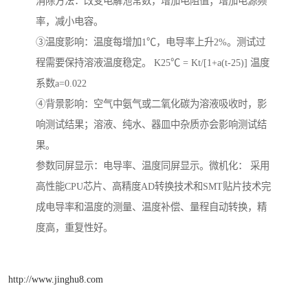
消除方法：改变电解池常数，增加电阻值；增加电源频
率，减小电容。
③温度影响：温度每增加1℃，电导率上升2%。测试过
程需要保持溶液温度稳定。 K25℃ = Kt/[1+a(t-25)] 温度
系数a=0.022
④背景影响：空气中氨气或二氧化碳为溶液吸收时，影
响测试结果；溶液、纯水、器皿中杂质亦会影响测试结
果。
参数同屏显示：电导率、温度同屏显示。微机化： 采用
高性能CPU芯片、高精度AD转换技术和SMT贴片技术完
成电导率和温度的测量、温度补偿、量程自动转换，精
度高，重复性好。
http://www.jinghu8.com