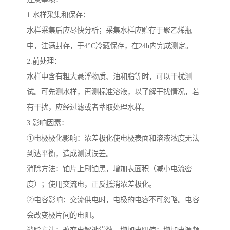
1.水样采集和保存：
水样采集后应尽快分析；采集水样应贮存于聚乙烯瓶
中，注满封存，于4°C冷藏保存，在24h内完成测定。
2.前处理：
水样中含有粗大悬浮物质、油和脂等时，可以干扰测
试。可先测水样，再测标准溶液，以了解干扰情况，若
有干扰，应经过滤或者萃取处理水样。
3.影响因素：
①电极极化影响：浓差极化使电极表面和溶液浓度无法
到达平衡，造成测试误差。
消除方法：铂片上刷铂黑，增加表面积（减小电流密
度）；使用交流电，正反抵消浓差极化。
②电容影响：交流供电时，电极的电容不可忽略。电容
会改变极片间的电阻。