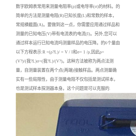
数字欧姆表常用来测量电阻率(ρ)或电导率(σ)的材料。的
简单的方法是测量电阻(R)已知长度(L)和常数的样本，
常规横截面(A)。要做到这一点，你需要应用通过样品和
测量的已知电压(V)带有电流表的电流(I)。另外,您可以
通过样本运行已知电流吗测量样品的电压降。的6个量由
以下方程表示:R =(ρ?L)/ = V / I和σ= 1 /ρ,因此ρ=
(V?)/(我?L)σ=(我?L)/(V?)。这种方法被称为两点法测
量，自测量装置在两个点(两端)接触样品。两点测量确
实有一些局限性，由于测量电阻不仅包括是测试样本，
也是测试样本探测器本身。这个问题是可以克服的.