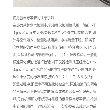
使用氢电导率表的注意事项
在热力系统水汽检测中,氢电导仪检测值范围一般都小于
１μｓ／ｃｍ,电导率越小越容易受到外界因素的影响,如:
外界空气溶入、检测池被污染、水样流量不稳、阳离子
交换树脂的再生度低或偏流等,使用中应注意以下几个方
面,以保证检测结果的准确性。 （１）仪表检验。一般用
标准氯化钾溶液进行校验,对于仪器检测范围经常在０～
１μｓ／ｃｍ时,标准溶液的电导率落在这个范围内,但是
这么小浓度的标准溶液,按ＧＢ１２１４７-８９方法在
配置过程中,配置水不可避免接触空气,标准溶液的实际电
导率值已经不是所需要的值,造成校验会有一定误差。所
以,每台机组热力系统取样系统的低量程电导率表,在检验
中尽可能用同一个标准溶液、一次校验完成,减少热力系