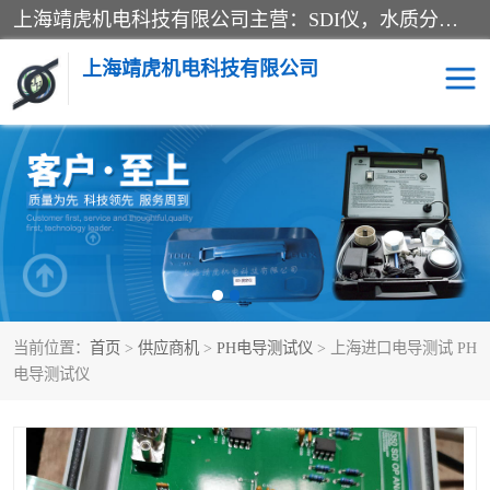
上海靖虎机电科技有限公司主营：SDI仪，水质分析仪，水质检测仪产品；上海靖虎机电科技有限公司在专业制造和研发等方面的强大的平台优势，利用自身在自动化仪表、自控系统及环保监测仪器的专长，以优良的技术，优越的产品质量和良好的服务质量与广大客户真诚合作。
上海靖虎机电科技有限公司
SDI仪
过滤膜过滤纸
PH电导测试笔
水质分析仪
水质检测仪
电导测试笔
当前位置：
首页
>
供应商机
>
PH电导测试仪
> 上海进口电导测试 PH
PH电导测试仪
电导测试仪