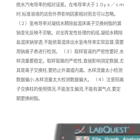
统水汽电导率的相对误差。在电导率大于１０μｓ／ｃｍ
时,标准溶液的这些外界影响因素相对而言可以忽略。
（２）氢电导率对凝结水精除盐混床离子交换树脂的漏
钠变化反映不灵敏。对全挥发性处理的机组,凝结水精除
盐混床钠穿透,不能依靠混床出水氢电导来实现监督,需要
用钠离子表进行检测。 （３）取样管道的严密性要好,水
样流量要稳定。取样管路的严密性,直接影响测定数据,尤
其是离子交换柱,要防止外漏或内漏。水样流量太小检测
数据偏小,水样流量太大检测数据偏大。 （４）注意阳离
子交换柱的使用情况,不能发生偏流,不能有漏气点,要定
期更换树脂。