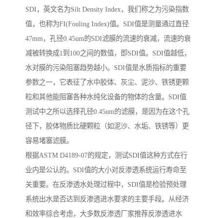
SDI，英文名为Silt Density Index，我们称之为污染指数
值，也称为FI(Fouling Index)值。SDI值是测量通过直径
47mm，孔径0.45um的SDI滤膜的流速的衰减，流速的衰
减被转换成1到100之间的数值，即SDI值。SDI值越低，
水对膜的污染阻塞趋势越小。SDI值是水质指标的重要
参数之一，它表征了水中胶体、灰尘、泥沙、铁锈更颗
粒和其他能阻塞各种水纯化设备的物体的含量。SDI值
测试中之所以选择孔径0.45um的滤膜，是因为在这个孔
径下，胶体物质比硬颗粒（如泥沙、水垢、铁锈等）更
容易堵塞滤膜。
根据ASTM D4189-07的规定，测试SDI值这种方式在行
业内是公认的。SDI值的大小对反渗透系统运行寿命至
关重要。在反渗透水处理过程中，SDI值是检验预处理
系统出水是否达到反渗透进水要求的主要手段。从经济
和效率综合考虑，大多数反渗透厂家推荐反渗透进水