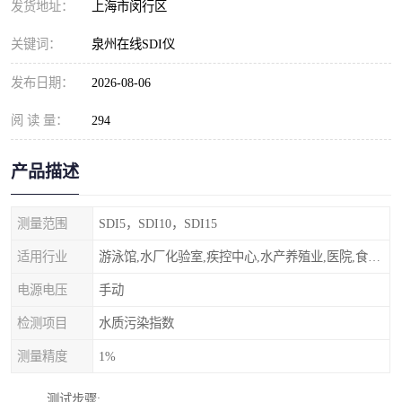
发货地址：
上海市闵行区
关键词：
泉州在线SDI仪
发布日期：
2026-08-06
阅 读 量：
294
产品描述
测量范围
SDI5，SDI10，SDI15
适用行业
游泳馆,水厂化验室,疾控中心,水产养殖业,医院,食品饮料，纯水制作，海水淡化
电源电压
手动
检测项目
水质污染指数
测量精度
1%
测试步骤: