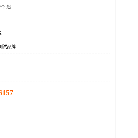
/个 起
区
测试品牌
6157