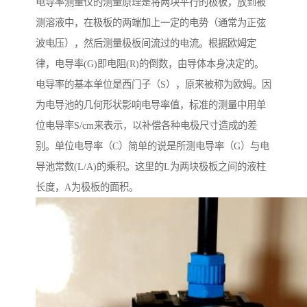
电导率测量仪的测量原理是将两块平行的极板，放到被
测溶液中，在极板的两端加上一定的电势（通常为正弦
波电压），然后测量极板间流过的电流。根据欧姆定
律，电导率(G)即电阻(R)的倒数，由导体本身决定的。
电导率的基本单位是西门子（S），原来被称为欧姆。因
为电导池的几何形状影响电导率值，标准的测量中用单
位电导率S/cm来表示，以补偿各种电极尺寸造成的差
别。单位电导率（C）简单的说是所测电导率（G）与电
导池常数(L/A)的乘积。这里的L为两块极板之间的液柱
长度，A为极板的面积。