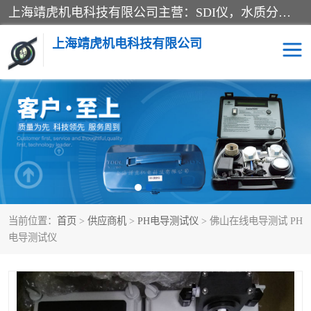
上海靖虎机电科技有限公司主营：SDI仪，水质分析仪，水质检测仪产品；上海靖虎机电科技有限公司在专业制造和研发等方面的强大的平台优势，利用自身在自动化仪表、自控系统及环保监测仪器的专长，以优良的技术，优越的产品质量和良好的服务质量与广大客户真诚合作。
上海靖虎机电科技有限公司
SDI仪
过滤膜过滤纸
PH电导测试笔
水质分析仪
水质检测仪
电导测试笔
当前位置：
首页
>
供应商机
>
PH电导测试仪
> 佛山在线电导测试 PH
PH电导测试仪
电导测试仪