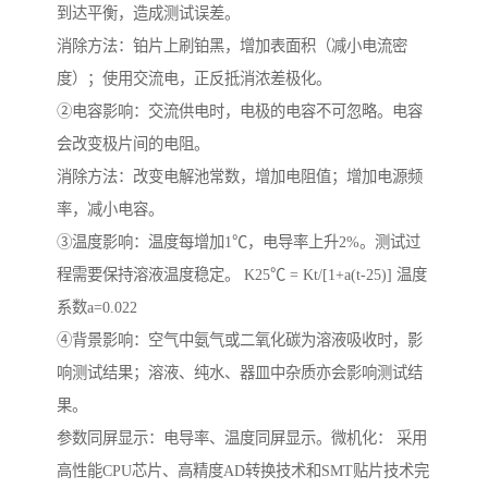
到达平衡，造成测试误差。
消除方法：铂片上刷铂黑，增加表面积（减小电流密
度）；使用交流电，正反抵消浓差极化。
②电容影响：交流供电时，电极的电容不可忽略。电容
会改变极片间的电阻。
消除方法：改变电解池常数，增加电阻值；增加电源频
率，减小电容。
③温度影响：温度每增加1℃，电导率上升2%。测试过
程需要保持溶液温度稳定。 K25℃ = Kt/[1+a(t-25)] 温度
系数a=0.022
④背景影响：空气中氨气或二氧化碳为溶液吸收时，影
响测试结果；溶液、纯水、器皿中杂质亦会影响测试结
果。
参数同屏显示：电导率、温度同屏显示。微机化： 采用
高性能CPU芯片、高精度AD转换技术和SMT贴片技术完