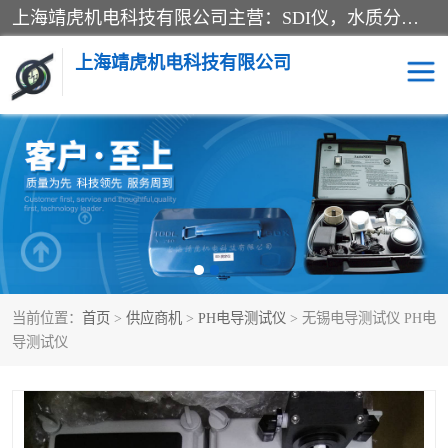
上海靖虎机电科技有限公司主营：SDI仪，水质分析仪，水质检测仪产品；上海靖虎机电科技有限公司在专业制造和研发等方面的强大的平台优势，利用自身在自动化仪表、自控系统及环保监测仪器的专长，以优良的技术，优越的产品质量和良好的服务质量与广大客户真诚合作。
上海靖虎机电科技有限公司
SDI仪
过滤膜过滤纸
PH电导测试笔
水质分析仪
水质检测仪
电导测试笔
当前位置：
首页
>
供应商机
>
PH电导测试仪
> 无锡电导测试仪 PH电
PH电导测试仪
导测试仪