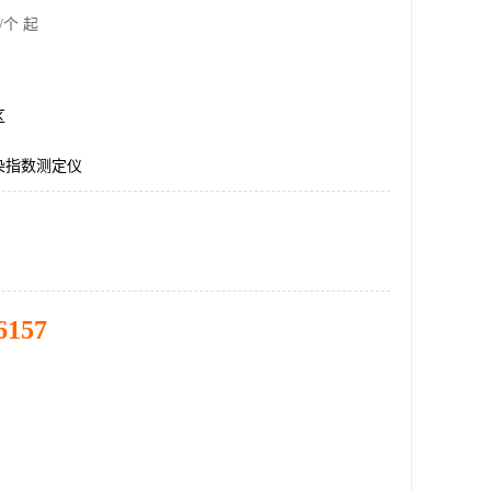
/个 起
区
染指数测定仪
6157