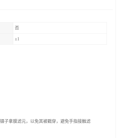
否
±1
洁净的镊子拿膜滤元，以免其被戳穿，避免手指接触滤