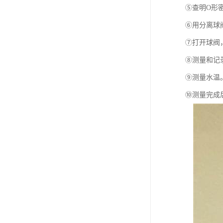
⑤查明O形
⑥用分离球
⑦打开球阀
⑧测量和记录
⑨测量水温
⑩测量完成