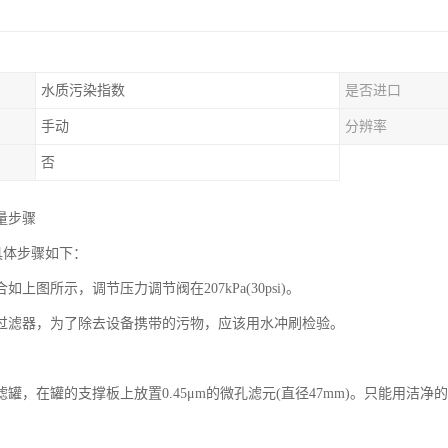
水质污染指数
是否进口
手动
分辨率
否
量步骤
具体步骤如下：
如上图所示，调节压力调节阀在207kPa(30psi)。
过滤器，为了除去设备携带的污物，应该用水冲刷检验。
。
滤罐，在罐的支撑板上放置0.45μm的微孔滤元(直径47mm)。只能用