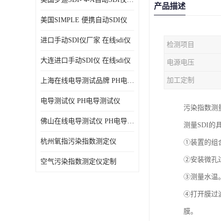
产品描述
美国SIMPLE 便携自动SDI仪
进口手动SDI仪厂家 在线sdi仪
检测项目
大连进口手动SDI仪 在线sdi仪
电源电压
加工定制
上海在线电导测试品牌 PH电导测试仪
电导测试仪 PH电导测试仪
污染指数测
佛山在线电导测试仪 PH电导测试仪
测量SDI的
杭州氧指污染指数测定仪
①装置的组合
②安装微孔
空气污染指数测定仪定制
③测量水温
④打开膜过
膜。