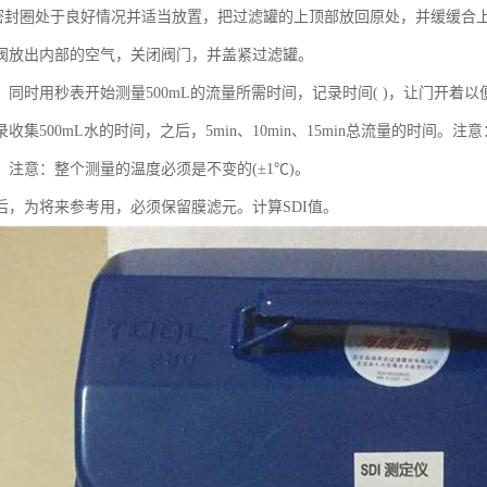
密封圈处于良好情况并适当放置，把过滤罐的上顶部放回原处，并缓缓合
阀放出内部的空气，关闭阀门，并盖紧过滤罐。
，同时用秒表开始测量500mL的流量所需时间，记录时间( )，让门开着
收集500mL水的时间，之后，5min、10min、15min总流量的时间。注意
。注意：整个测量的温度必须是不变的(±1℃)。
后，为将来参考用，必须保留膜滤元。计算SDI值。