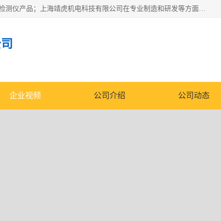
上海靖虎机电科技有限公司主营：SDI仪，水质分析仪，水质检测仪产品；上海靖虎机电科技有限公司在专业制造和研发等方面的强大的平台优势，利用自身在自动化仪表、自控系统及环保监测仪器的专长，以优良的技术，优越的产品质量和良好的服务质量与广大客户真诚合作。
公司
企业视频
公司介绍
公司动态