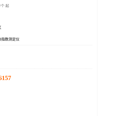
/个 起
区
染指数测定仪
6157