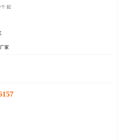
/个 起
区
仪厂家
6157