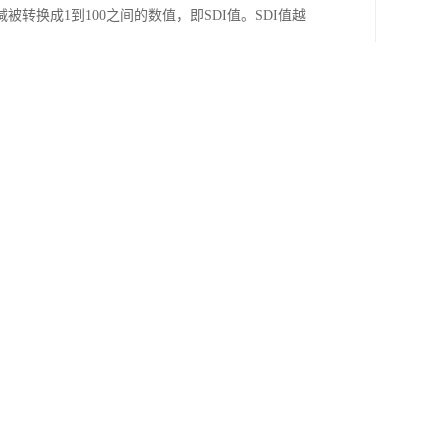
换成1到100之间的数值，即SDI值。SDI值越
进水SDI值不高于5。SDI污染指数测定仪系统
接管和连接件。使用这套装置，只需准备一个量筒