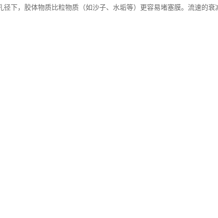
孔径下，胶体物质比粒物质（如沙子、水垢等）更容易堵塞膜。流速的衰减被转
的污染阻塞趋势越小。从经济和效率综合考虑，大多数反渗透厂家推荐反渗透
力调解阀、47mm换膜式过滤器、膜片（可选件）和一些必要的阀门、连
进行在线测定SDI值.