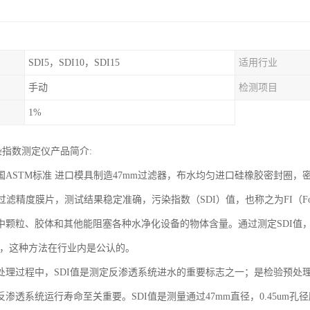
SDI5，SDI10，SDI15
适用行业
手动
检测项目
1%
染指数测定仪产品简介:
国ASTM标准 进口模具制造47mm过滤器，布水均匀进口硅橡胶密封圈
um过滤精度膜片，测试结果稳定准确，污染指数（SDI）值，也称之为FI（Fou
中颗粒、胶体和其他能阻塞各种水净化设备的物体含量。通过测定SDI值，
-95，这种方法在行业内是公认的。
处理过程中，SDI值是测定反渗透系统进水的重要标志之一；是检验预处
渗透系统运行寿命至关重要。SDI值是测量通过47mm直径，0.45um孔