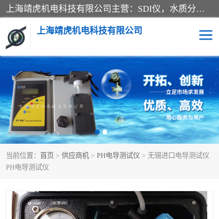
上海靖虎机电科技有限公司主营：SDI仪，水质分析仪，水质检测仪产品；上海靖虎机电科技有限公司在专业制造和研发等方面的强大的平台优势，利用自身在自动化仪表、自控系统及环保监测仪器的专长，以优良的技术，优越的产品质量和良好的服务质量与广大客户真诚合作。
上海靖虎机电科技有限公司
SDI仪
过滤膜过滤纸
PH电导测试笔
水质分析仪
水质检测仪
电导测试笔
当前位置：
首页
>
供应商机
>
PH电导测试仪
> 无锡进口电导测试仪
PH电导测试仪
PH电导测试仪