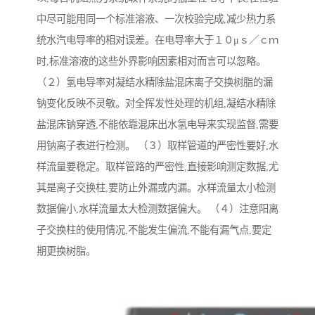
中尽可能用同一个标准溶液、一次校验完成,减少热力系
统水汽电导率的相对误差。在电导率大于１０μｓ／ｃｍ
时,标准溶液的这些外界影响因素相对而言可以忽略。
（２）氢电导率对凝结水精除盐混床离子交换树脂的漏
钠变化反映不灵敏。对全挥发性处理的机组,凝结水精除
盐混床钠穿透,不能依靠混床出水氢电导来实现监督,需要
用钠离子表进行检测。 （３）取样管道的严密性要好,水
样流量要稳定。取样管路的严密性,直接影响测定数据,尤
其是离子交换柱,要防止外漏或内漏。水样流量太小检测
数据偏小,水样流量太大检测数据偏大。 （４）注意阳离
子交换柱的使用情况,不能发生偏流,不能有漏气点,要定
期更换树脂。